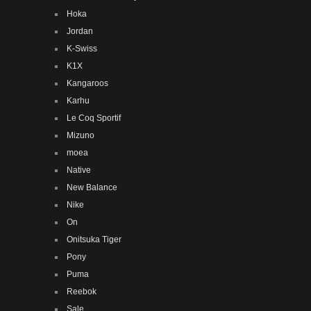
Hoka
Jordan
K-Swiss
K1X
Kangaroos
Karhu
Le Coq Sportif
Mizuno
moea
Native
New Balance
Nike
On
Onitsuka Tiger
Pony
Puma
Reebok
Sale