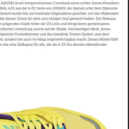
 JQ4359) ist ein kompromissloses Comeback eines echten Szene-Klassikers
FINAL AZX aus der A-ZX Serie von 2008/09, der damals unter dem Stylecode
lement wurde hier auf maximale Originaltreue geachtet, von den Materialien
 die diesen Schuh für viele zum heiligen Gral gemacht haben. Der Release
iden prägenden Köpfe hinter der ZX-Linie und bringt deren gemeinsames
hentischen Umsetzung zurück auf die Straße. Hochwertiges Mesh, feines
rkentypische Fersenklammer und das bewährte Torsion-System, was dem
ht, sondern ihn auch im Alltag angenehm tragbar macht. Dieses Modell fühlt
 wie eine Zeitkapsel für alle, die die A-ZX Ära damals miterlebt oder