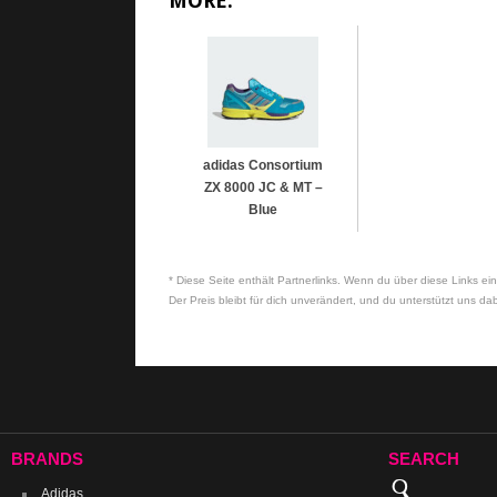
MORE:
adidas Consortium
ZX 8000 JC & MT –
Blue
* Diese Seite enthält Partnerlinks. Wenn du über diese Links ein
Der Preis bleibt für dich unverändert, und du unterstützt uns dab
BRANDS
SEARCH
Adidas