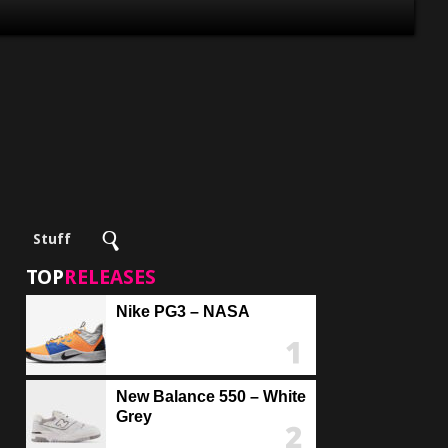
Stuff
TOP
RELEASES
Nike PG3 – NASA
New Balance 550 – White
Grey