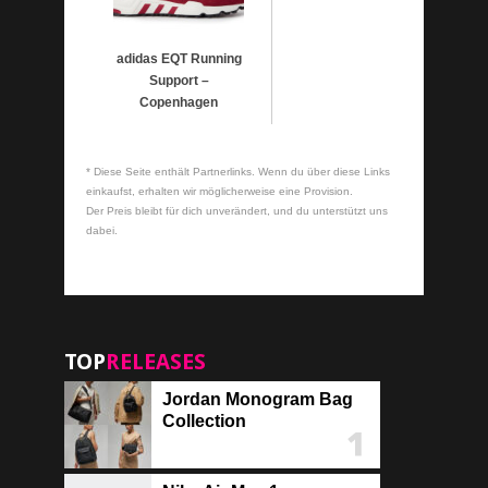
adidas EQT Running
Support –
Copenhagen
* Diese Seite enthält Partnerlinks. Wenn du über diese Links
einkaufst, erhalten wir möglicherweise eine Provision.
Der Preis bleibt für dich unverändert, und du unterstützt uns
dabei.
TOP
RELEASES
Jordan Monogram Bag
Collection