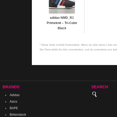
adidas NMD_R1
Primeknit – Tri-Color
Black
* Diese Seite enthält Partnerlinks. Wenn du über diese Links ein
Der Preis bleibt für dich unverändert, und du unterstützt uns dab
BRANDS
SEARCH
Adidas
Asics
BAPE
Birkenstock