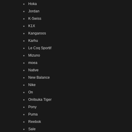
Hoka
Jordan
K-Swiss
K1X
Kangaroos
Karhu
Le Coq Sportif
Mizuno
moea
Native
New Balance
Nike
On
Onitsuka Tiger
Pony
Puma
Reebok
Sale