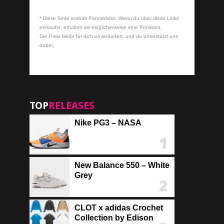
* Diese Seite enthält Partnerlinks. Wenn du über diese Links
einkaufst, erhalten wir möglicherweise eine Provision.
Der Preis bleibt für dich unverändert, und du unterstützt uns
dabei.
TOP
RELEASES
Nike PG3 – NASA
New Balance 550 – White
Grey
CLOT x adidas Crochet
Collection by Edison