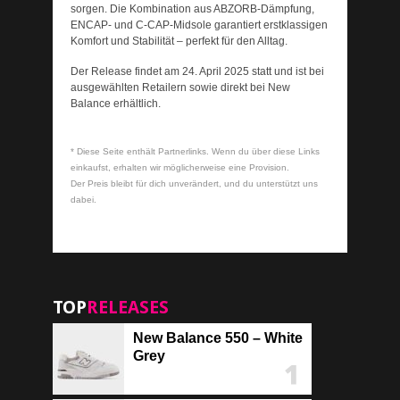
sorgen. Die Kombination aus ABZORB-Dämpfung,
ENCAP- und C-CAP-Midsole garantiert erstklassigen
Komfort und Stabilität – perfekt für den Alltag.
Der Release findet am 24. April 2025 statt und ist bei
ausgewählten Retailern sowie direkt bei New
Balance erhältlich. ​
* Diese Seite enthält Partnerlinks. Wenn du über diese Links
einkaufst, erhalten wir möglicherweise eine Provision.
Der Preis bleibt für dich unverändert, und du unterstützt uns
dabei.
TOP
RELEASES
New Balance 550 – White
Grey