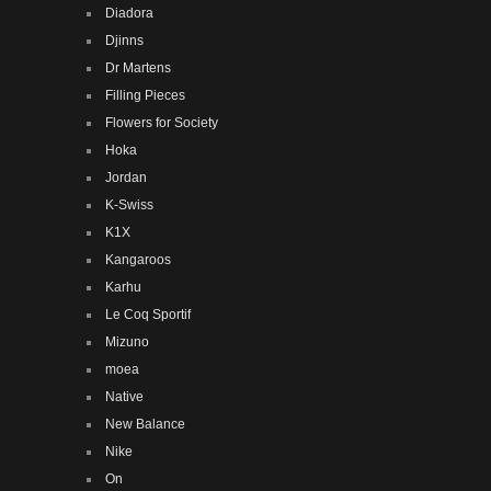
Diadora
Djinns
Dr Martens
Filling Pieces
Flowers for Society
Hoka
Jordan
K-Swiss
K1X
Kangaroos
Karhu
Le Coq Sportif
Mizuno
moea
Native
New Balance
Nike
On