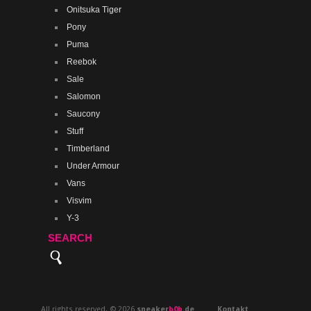
Onitsuka Tiger
Pony
Puma
Reebok
Sale
Salomon
Saucony
Stuff
Timberland
Under Armour
Vans
Visvim
Y-3
SEARCH
All rights reserved. © 2026
sneaker
b0b
.de
Kontakt