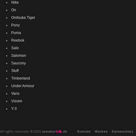
Nike
On
Onitsuka Tiger
Pony
Puma
Reebok
Sale
Salomon
Saucony
Stuff
Timberland
Under Armour
Vans
Visvim
Y-3
All rights reserved. © 2026
sneaker
b0b
.de
Kontakt
Werben
Datenschutz