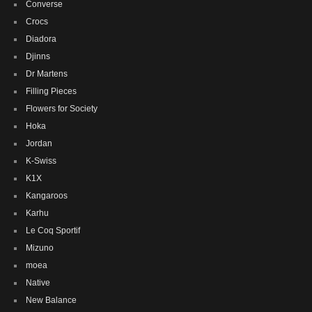
Converse
Crocs
Diadora
Djinns
Dr Martens
Filling Pieces
Flowers for Society
Hoka
Jordan
K-Swiss
K1X
Kangaroos
Karhu
Le Coq Sportif
Mizuno
moea
Native
New Balance