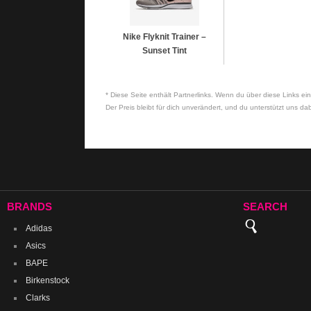
Nike Flyknit Trainer –
Sunset Tint
* Diese Seite enthält Partnerlinks. Wenn du über diese Links ein
Der Preis bleibt für dich unverändert, und du unterstützt uns dab
BRANDS
SEARCH
Adidas
Asics
BAPE
Birkenstock
Clarks