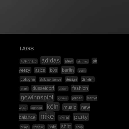
TAGS
adidas
air
afew
43einhalb
air max
berlin
yeezy
asics
b0b
buch
cologne
design
drmtm
daily nonsense
düsseldorf
fashion
dunk
essen
gewinnspiel
kanye
jordan
iphone
köln
music
new
west
konzert
nike
party
balance
nike id
shirt
sale
puma
release
shop