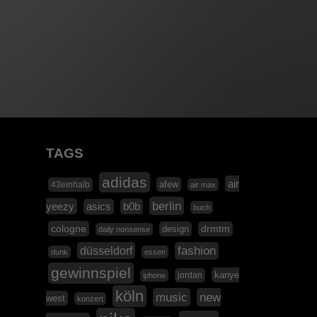
TAGS
adidas
air
afew
43einhalb
air max
berlin
yeezy
asics
b0b
buch
cologne
design
drmtm
daily nonsense
düsseldorf
fashion
dunk
essen
gewinnspiel
kanye
jordan
iphone
köln
music
new
west
konzert