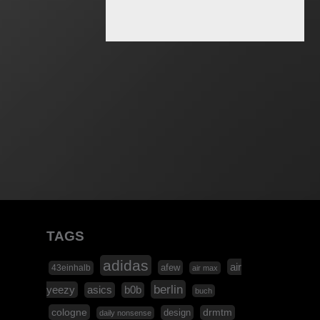
TAGS
adidas
air
afew
43einhalb
air max
berlin
yeezy
asics
b0b
buch
cologne
design
drmtm
daily nonsense