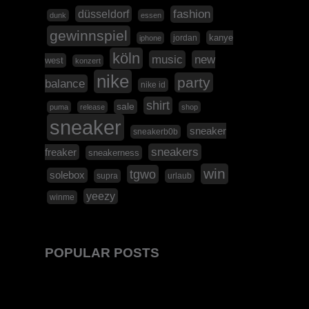
düsseldorf
fashion
dunk
essen
gewinnspiel
kanye
jordan
iphone
köln
music
new
west
konzert
nike
party
balance
nike id
shirt
sale
puma
release
shop
sneaker
sneaker
sneakerb0b
sneakers
freaker
sneakerness
win
tgwo
solebox
supra
urlaub
yeezy
winme
POPULAR POSTS