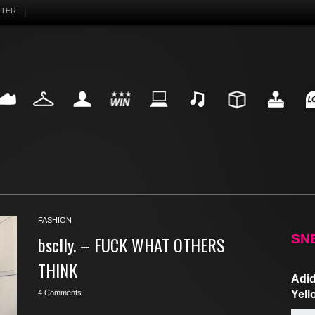
TTER
EAKER
FASHION
MY LIFE
WIN
INTERNET
MUSIC
DESIGN
HIGHTECH
FU
FASHION
SN
bsclly. – FUCK WHAT OTHERS
THINK
Adid
4 Comments
Yell