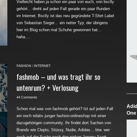
Vielleicht haben ja schon ein paar von euch, von bsclly
gehört… dreht auf jeden Fall gerade ein paar Runden
im Internet. Bsclly ist das neu gegründete T-Shirt Label
von Sebastian Sieger… ein netter Typ, der übrigens
hier im Blog schon mal Schuhe gewonnen hat…
haha....
FASHION
/
INTERNET
fashmob – und was tragt ihr so
untenrum? + Verlosung
44 Comments
Adid
Schon mal was von fashmob gehört? Ist auf jeden Fall
One
ein noch relativ junger fashion-onlineshop mit einer
dazugehörigen community. Ihr findet dort Sachen von
Brands wie Clepto, Stüssy, Nudie, Adidas… btw. wer
noch auf der Suche nach den pinken Jeremy Scott