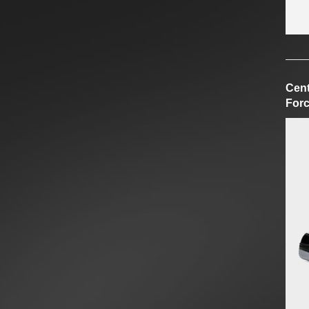
Cent
Forc