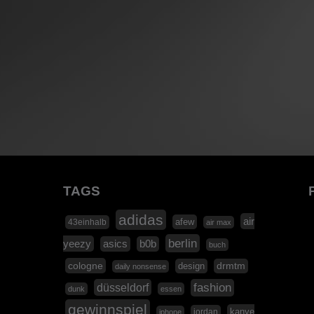
TAGS
adidas
air
afew
43einhalb
air max
berlin
yeezy
asics
b0b
buch
cologne
design
drmtm
daily nonsense
düsseldorf
fashion
dunk
essen
gewinnspiel
kanye
jordan
iphone