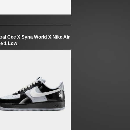
ral Cee X Syna World X Nike Air
e 1 Low