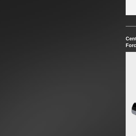
Cent
Forc