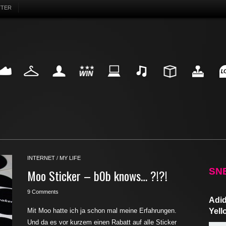
TTER
EAKER
FASHION
MY LIFE
WIN
INTERNET
MUSIC
DESIGN
HIGHTECH
FU
INTERNET
/
MY LIFE
SN
Moo Sticker – b0b knows… ?!?!
9 Comments
Adid
Mit Moo hatte ich ja schon mal meine Erfahrungen.
Yell
Und da es vor kurzem einen Rabatt auf alle Sticker