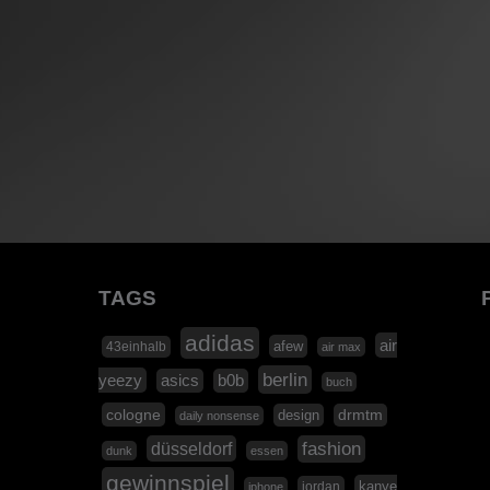
TAGS
adidas
air
afew
43einhalb
air max
berlin
yeezy
asics
b0b
buch
cologne
design
drmtm
daily nonsense
düsseldorf
fashion
dunk
essen
gewinnspiel
kanye
jordan
iphone