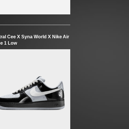
ral Cee X Syna World X Nike Air
e 1 Low