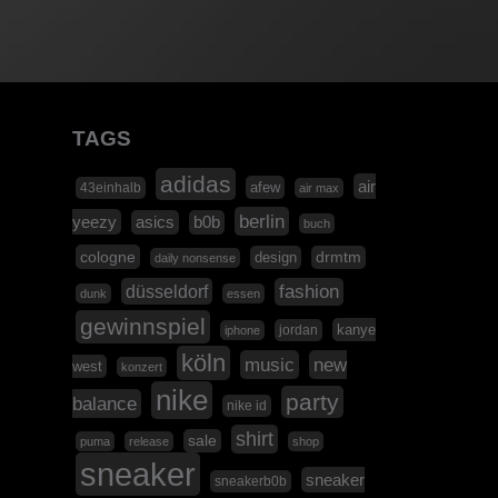
TAGS
adidas
air
afew
43einhalb
air max
berlin
yeezy
asics
b0b
buch
cologne
design
drmtm
daily nonsense
düsseldorf
fashion
dunk
essen
gewinnspiel
kanye
jordan
iphone
köln
music
new
west
konzert
nike
party
balance
nike id
shirt
sale
puma
release
shop
sneaker
sneaker
sneakerb0b