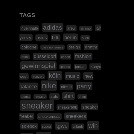
TAGS
adidas
air
afew
43einhalb
air max
berlin
yeezy
asics
b0b
buch
cologne
design
drmtm
daily nonsense
düsseldorf
fashion
dunk
essen
gewinnspiel
kanye
jordan
iphone
köln
music
new
west
konzert
nike
party
balance
nike id
shirt
sale
puma
release
shop
sneaker
sneaker
sneakerb0b
sneakers
freaker
sneakerness
win
tgwo
solebox
supra
urlaub