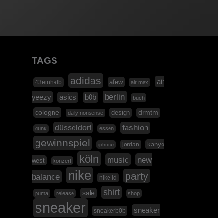
TAGS
adidas
air
afew
43einhalb
air max
berlin
yeezy
asics
b0b
buch
cologne
design
drmtm
daily nonsense
düsseldorf
fashion
dunk
essen
gewinnspiel
kanye
jordan
iphone
köln
music
new
west
konzert
nike
party
balance
nike id
shirt
sale
puma
release
shop
sneaker
sneaker
sneakerb0b