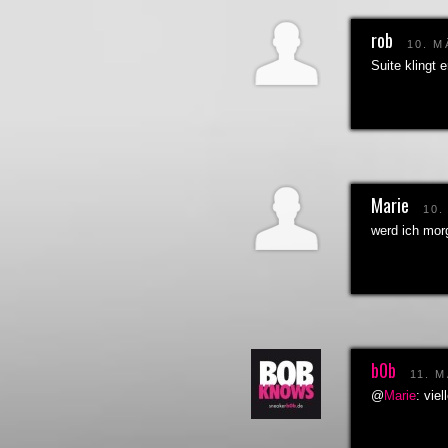
rob
10. M
Suite klingt
Marie
10.
werd ich mor
b0b
11. 
@
Marie
: viel