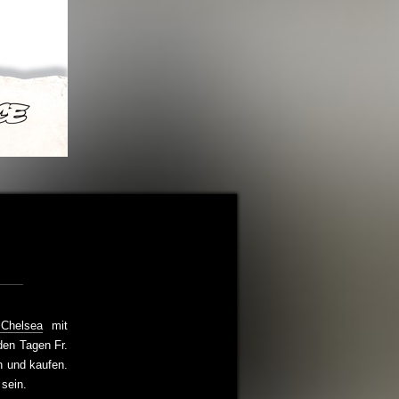
 Chelsea
mit
den Tagen Fr.
n und kaufen.
sein.