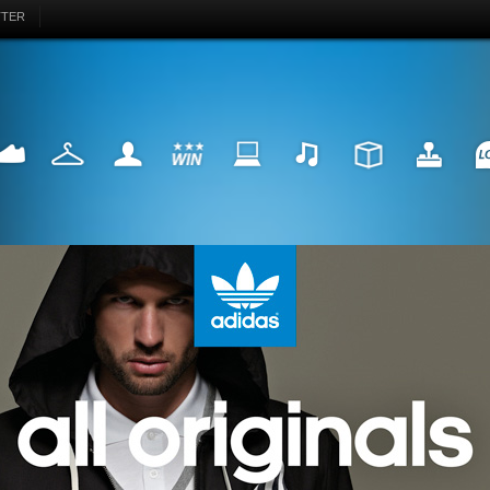
TTER
EAKER
FASHION
MY LIFE
WIN
INTERNET
MUSIC
DESIGN
HIGHTECH
FU