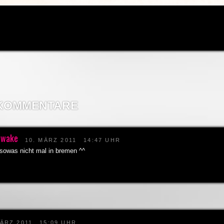
 KOMMENTARE
 awake
10. MÄRZ 2011
14:47 UHR
t sowas nicht mal in bremen ^^
MÄRZ 2011
15:09 UHR