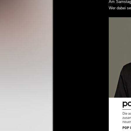
Am Samstag A
Wer dabei sei