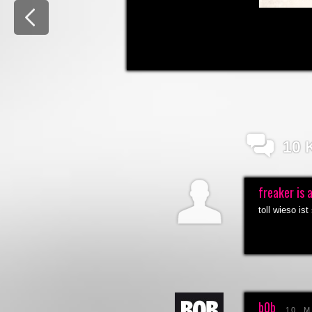
10
freaker is
toll wieso is
b0b
10. 