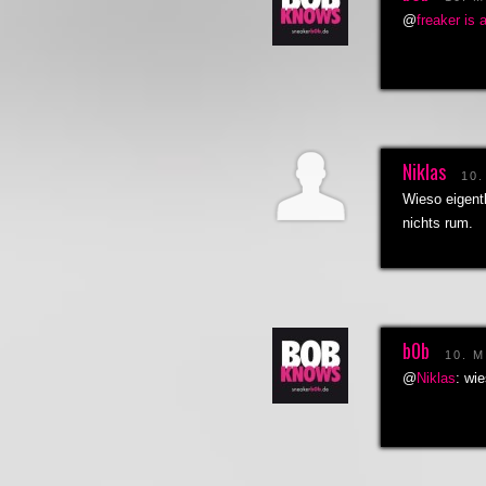
@
freaker is
Niklas
10
Wieso eigent
nichts rum.
b0b
10. 
@
Niklas
: wi