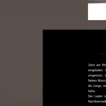
Jetzt am Wo
eingeladen. 
umgesetzt. U
Neben Music
die Jungs, w
haha.
Der Laden is
Nachbarstadt