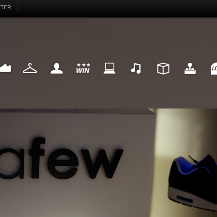
TTER
EAKER
FASHION
MY LIFE
WIN
INTERNET
MUSIC
DESIGN
HIGHTECH
FU