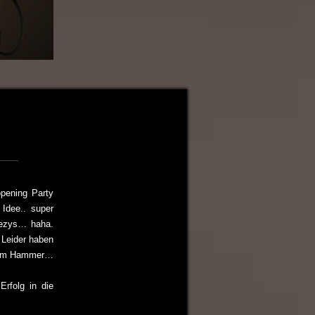
pening Party
 Idee.. super
Yeezys… haha.
 Leider haben
tzdem Hammer…
Erfolg in die