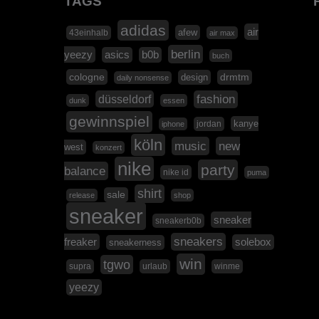
TAGS
adidas
air
afew
43einhalb
air max
berlin
yeezy
asics
b0b
buch
cologne
design
drmtm
daily nonsense
düsseldorf
fashion
dunk
essen
gewinnspiel
kanye
jordan
iphone
köln
music
new
west
konzert
nike
party
balance
nike id
puma
shirt
sale
release
shop
sneaker
sneaker
sneakerb0b
sneakers
freaker
solebox
sneakerness
win
tgwo
supra
urlaub
winme
yeezy