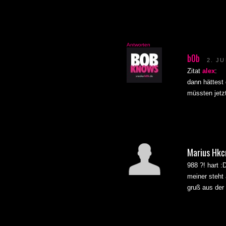
.. oder mein vor
Wie die Zukunft 
beginnen wird…
Neo, Matrix
Aber Morgen wer
Antworten
b0b
2. JU
Zitat
alex
:
dann hättest
müssten jetz
Marius Hkc
988 ?! hart :
meiner steht
gruß aus der