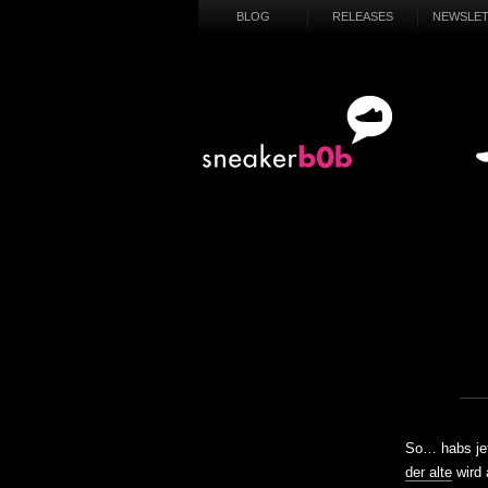
BLOG
RELEASES
NEWSLE
SN
So… habs jet
der alte
wird 