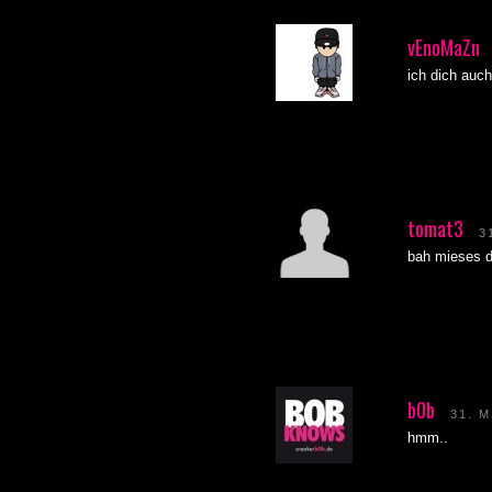
vEnoMaZn
ich dich auch
tomat3
3
bah mieses d
b0b
31. M
hmm..