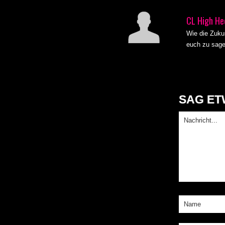
CL High He
Wie die Zukun
euch zu sage
SAG ETW