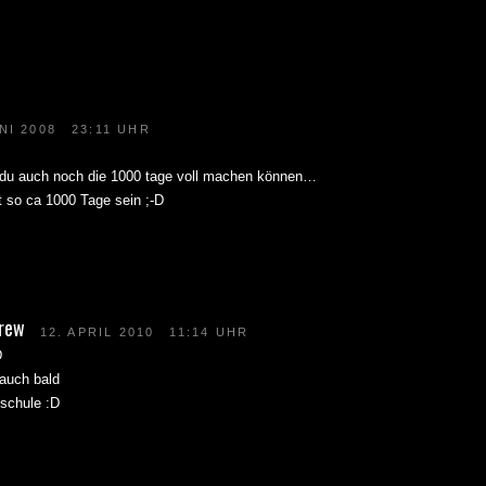
letzter…
wird weiß ich nicht. Ich bin nicht hier um Euch zu sagen wie die Sache ausgehen wird. Ich bin hie
.
den erstmal die St. Pauli D…
NI 2008
23:11 UHR
 du auch noch die 1000 tage voll machen können…
t so ca 1000 Tage sein ;-D
rew
12. APRIL 2010
11:14 UHR
D
 auch bald
 schule :D