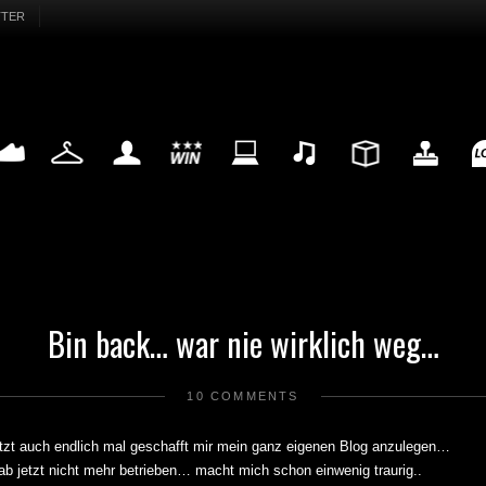
TTER
EAKER
FASHION
MY LIFE
WIN
INTERNET
MUSIC
DESIGN
HIGHTECH
FU
Bin back… war nie wirklich weg…
10 COMMENTS
zt auch endlich mal geschafft mir mein ganz eigenen Blog anzulegen…
ab jetzt nicht mehr betrieben… macht mich schon einwenig traurig..