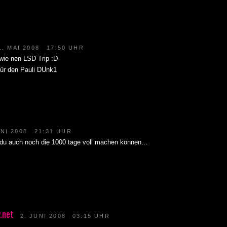
1. MAI 2008
17:50 UHR
 wie nen LSD Trip :D
ür den Pauli DUnk1
UNI 2008
21:31 UHR
 du auch noch die 1000 tage voll machen können…
.net
2. JUNI 2008
03:15 UHR