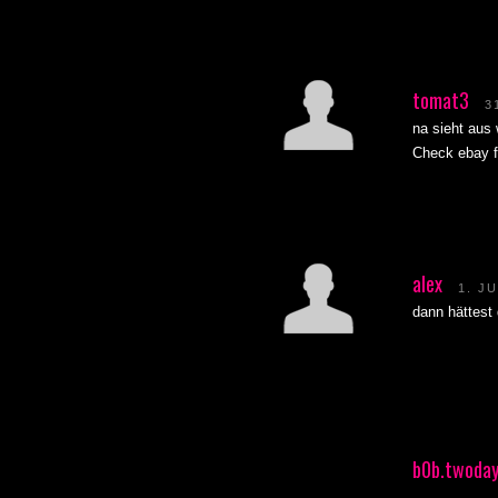
tomat3
3
na sieht aus
Check ebay f
alex
1. J
dann hättest
b0b.twoday
Last post ? ……