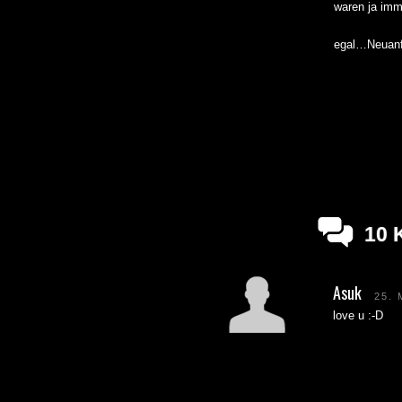
waren ja imm
egal…Neuanf
10
Asuk
25. 
love u :-D