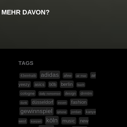
MEHR DAVON?
TAGS
adidas
air
afew
43einhalb
air max
berlin
yeezy
asics
b0b
buch
cologne
design
drmtm
daily nonsense
düsseldorf
fashion
dunk
essen
gewinnspiel
kanye
jordan
iphone
köln
music
new
west
konzert