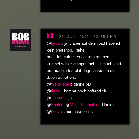
b0b
21. JUNI 2011
13:35 UHR
@
bycan
: ja… aber auf dem ipad habe ich
kein photshop.. hehe
nee.. ich hab mich gestern mit nem
kumpel selber drangemacht.. brauch jetzt
erstmal ein festplattengehäuse um die
daten zu retten..
@
Weltfrieden
: danke :-D
@
flanell
: kommt noch hoffentlich
@
Thomas
: ;-)
@
Sankin
: @
Most_Incredible!
: Danke
@
Disc
: schon gesehen :-/