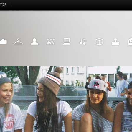
TTER
EAKER
FASHION
MY LIFE
WIN
INTERNET
MUSIC
DESIGN
HIGHTECH
FU