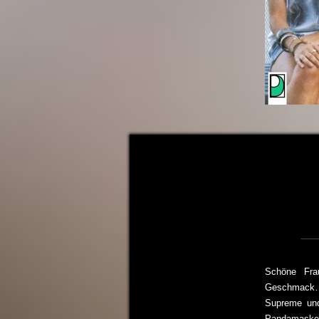
Schöne Fr
Geschmack… 
Supreme und
Pandamaske i