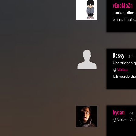
vEnoMaZn
starkes ding 
bin mal auf 
Bassy
24.
Übertrieben 
@
Niklas
:
Ich würde di
bycan
24
@Niklas: Zum