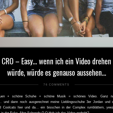
CRO – Easy… wenn ich ein Video drehen
würde, würde es genauso aussehen…
76 COMMENTS
auen + schöne Schuhe + schöne Musik = schönes Video. Ganz n
und dann noch ausgerechnet meine Lieblingsschuhe 3er Jordan und di
 Coolcats hier und da… ein bisschen in der Complex rumblättern, yee
n der Ecke. Alter Schwede O.O Hab ich das Video gedreht?