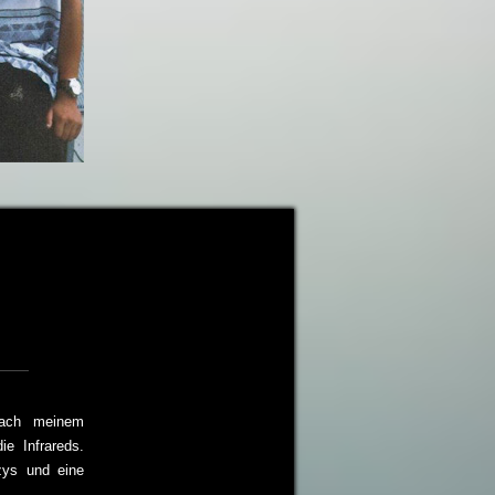
ach meinem
e Infrareds.
zys und eine