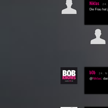
Niklas
24
Die Frau hat
b0b
24. 
@
Niklas
: da