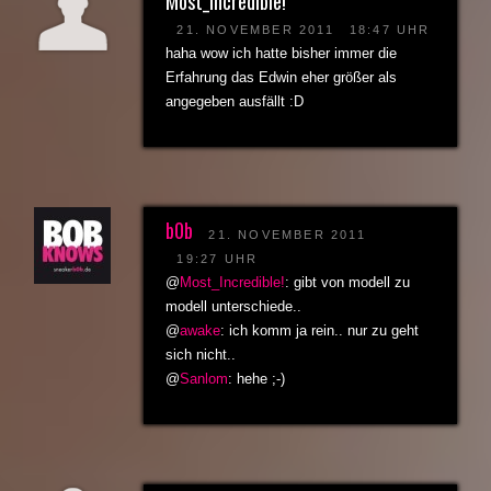
Most_Incredible!
21. NOVEMBER 2011
18:47 UHR
haha wow ich hatte bisher immer die
Erfahrung das Edwin eher größer als
angegeben ausfällt :D
b0b
21. NOVEMBER 2011
19:27 UHR
@
Most_Incredible!
: gibt von modell zu
modell unterschiede..
@
awake
: ich komm ja rein.. nur zu geht
sich nicht..
@
Sanlom
: hehe ;-)