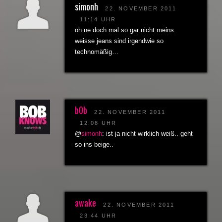
simonh
22. NOVEMBER 2011
11:14 UHR
oh ne doch mal so gar nicht meins.
weisse jeans sind irgendwie so
technomäßig…
b0b
22. NOVEMBER 2011
12:08 UHR
@
simonh
: ist ja nicht wirklich weiß.. geht
so ins beige..
awake
22. NOVEMBER 2011
23:44 UHR