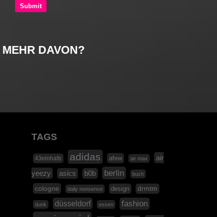
MEHR DAVON?
TAGS
adidas
air
afew
43einhalb
air max
berlin
yeezy
asics
b0b
buch
cologne
design
drmtm
daily nonsense
düsseldorf
fashion
dunk
essen