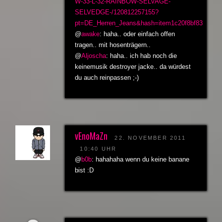
W-33-L-32-RAINBOW-SELVAGE-
SELVEDGE-/120812257155?
pt=DE_Herren_Jeans&hash=item1c20f8bf83
@
awake
: haha.. oder einfach offen
tragen.. mit hosenträgern..
@
Aljoscha
: haha.. ich hab noch die
keinemusik destroyer jacke.. da würdest
du auch reinpassen ;-)
vEnoMaZn
22. NOVEMBER 2011
10:40 UHR
@
b0b
: hahahaha wenn du keine banane
bist :D