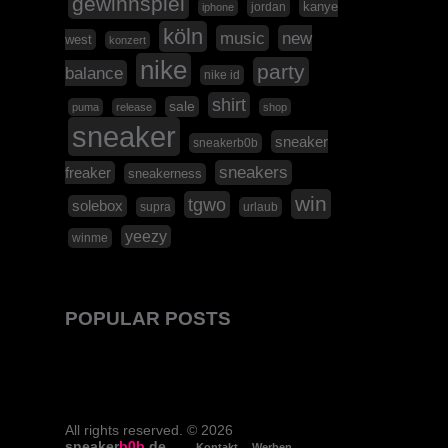
gewinnspiel
kanye
jordan
iphone
köln
music
new
west
konzert
nike
party
balance
nike id
shirt
sale
puma
release
shop
sneaker
sneaker
sneakerb0b
sneakers
freaker
sneakerness
win
tgwo
solebox
supra
urlaub
yeezy
winme
POPULAR POSTS
All rights reserved. © 2026
sneaker
b0b
.de
Kontakt
Werben