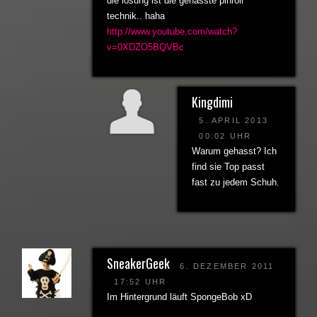
die lösung ist die gehasste pinroll
technik.. haha
http://www.youtube.com/watch?
v=0XDZO5BQVBc
Kingdimi
5. APRIL 2013
00:02 UHR
Warum gehasst? Ich
find sie Top passt
fast zu jedem Schuh.
SneakerGeek
6. DEZEMBER 2011
17:52 UHR
Im Hintergrund läuft SpongeBob xD