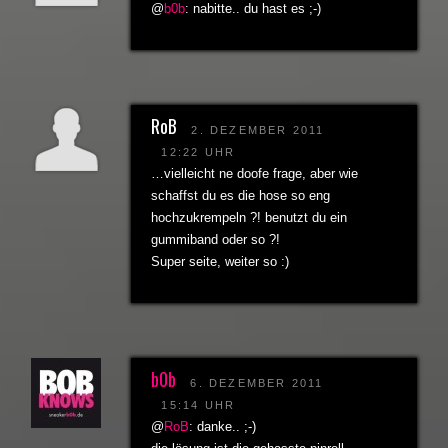
@
b0b
: nabitte.. du hast es ;-)
RoB
2. DEZEMBER 2011
12:22 UHR
…vielleicht ne doofe frage, aber wie
schaffst du es die hose so eng
hochzukrempeln ?! benutzt du ein
gummiband oder so ?!
Super seite, weiter so :)
b0b
6. DEZEMBER 2011
15:14 UHR
@
RoB
: danke.. ;-)