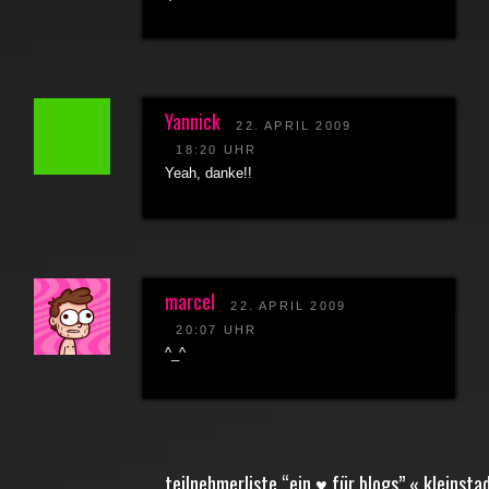
Yannick
22. APRIL 2009
18:20 UHR
Yeah, danke!!
marcel
22. APRIL 2009
20:07 UHR
^_^
teilnehmerliste “ein ♥ für blogs” « kleinst