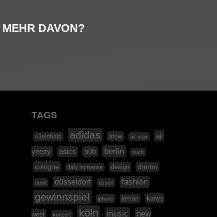
MEHR DAVON?
TAGS
adidas
air
afew
43einhalb
air max
berlin
yeezy
asics
b0b
buch
cologne
design
drmtm
daily nonsense
düsseldorf
fashion
dunk
essen
gewinnspiel
kanye
jordan
iphone
köln
music
new
west
konzert