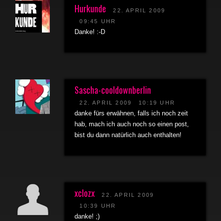
Hurkunde
22. APRIL 2009
09:45 UHR
Danke! :-D
Sascha-cooldownberlin
22. APRIL 2009
10:19 UHR
danke fürs erwähnen, falls ich noch zeit
hab, mach ich auch noch so einen post,
bist du dann natürlich auch enthalten!
xclozx
22. APRIL 2009
10:39 UHR
danke! ;)