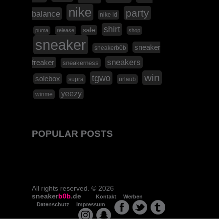
nike
party
balance
nike id
shirt
sale
puma
release
shop
sneaker
sneaker
sneakerb0b
sneakers
freaker
sneakerness
win
tgwo
solebox
supra
urlaub
yeezy
winme
POPULAR POSTS
All rights reserved. © 2026
sneaker
b0b
.de
Kontakt
Werben
Datenschutz
Impressum