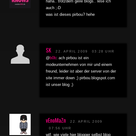
haha.. trotzdem geile blogs.. lese ich
auch ;-D
was ist dieses pirbou? hehe
SK
22. APRIL 2009
03:28 UHR
@
b0b
: ach pirbou ist ein
modeunternehmen von mir und einem
freund, leider ist aber der server von der
site immer down ;) pirbou.blogspot.com
ist unser blog ;)
vEnoMaZn
22. APRIL 2009
07:56 UHR
wtf, wie viele hier blogger selbst blog