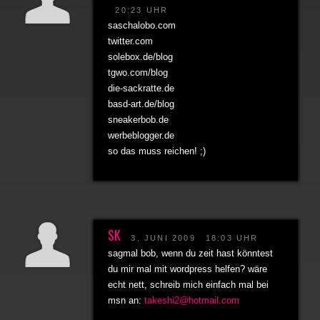
20:23 UHR
saschalobo.com
twitter.com
solebox.de/blog
tgwo.com/blog
die-sackratte.de
basd-art.de/blog
sneakerbob.de
werbeblogger.de
so das muss reichen! ;)
SK
3. JUNI 2009
18:03 UHR
sagmal bob, wenn du zeit hast könntest
du mir mal mit wordpress helfen? wäre
echt nett, schreib mich einfach mal bei
msn an:
takeshi2@hotmail.com