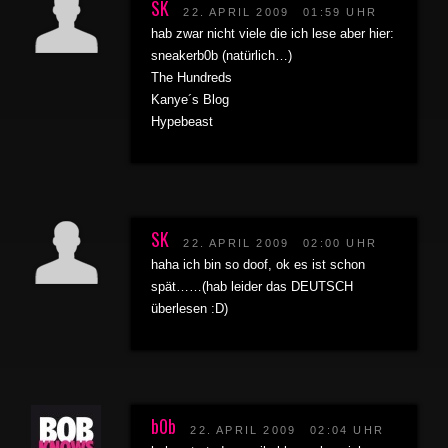
SK
22. APRIL 2009
01:59 UHR
hab zwar nicht viele die ich lese aber hier:
sneakerb0b (natürlich…)
The Hundreds
Kanye´s Blog
Hypebeast
SK
22. APRIL 2009
02:00 UHR
haha ich bin so doof, ok es ist schon
spät……(hab leider das DEUTSCH
überlesen :D)
b0b
22. APRIL 2009
02:04 UHR