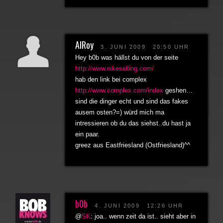
AlRoy
3. JUNI 2009
20:50 UHR
Hey b0b was hällst du von der seite
http://www.nikeselling.com/
hab den link bei complex
http://www.complex.com/index
geshen…
sind die dinger echt und sind das fakes
ausem osten?=) würd mich ma
intressieren ob du das siehst..du hast ja
ein paar.
greez aus Eastfriesland (Ostfriesland)^^
b0b
4. JUNI 2009
12:26 UHR
@
SK
: joa.. wenn zeit da ist.. sieht aber in