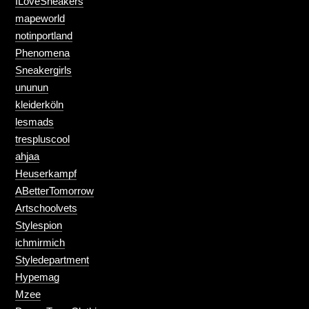
ILoveSneakers
mapeworld
notinportland
Phenomena
Sneakergirls
ununun
kleiderköln
lesmads
trespluscool
ahjaa
Heuserkampf
ABetterTomorrow
Artschoolvets
Stylespion
ichmirmich
Styledepartment
Hypemag
Mzee