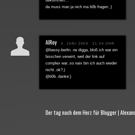
bekommen…
da muss man ja nich ma b0b fragen ;)
AlRoy
4. JUNI 2009
21:34 UHR
@bassy-berlin..ne digga, bloß ich war ein
bisschen verwirrt, weil der link auf
complex war..so naiv bin ich auch wieder
nicht..ok?;)
@b0b..danke;)
Der tag nach dem Herz für Blogger | Alexan