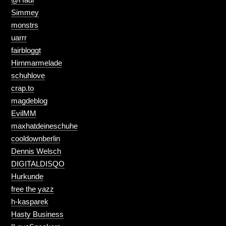
Simmey
monstrs
uarrr
fairbloggt
Hirnmarmelade
schuhlove
crap.to
magdeblog
EvilMM
maxhatdeineschuhe
cooldownberlin
Dennis Welsch
DIGITALDISQO
Hurkunde
free the yazz
h-kasparek
Hasty Business