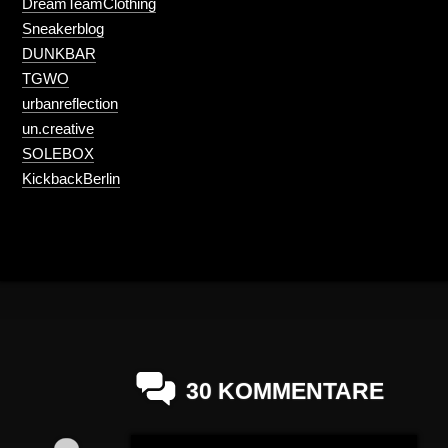
DreamTeamClothing
Sneakerblog
DUNKBAR
TGWO
urbanreflection
un.creative
SOLEBOX
KickbackBerlin
30 KOMMENTARE