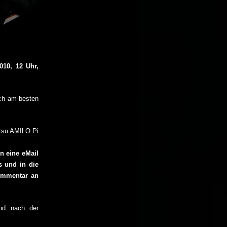
010, 12 Uhr,
ch am besten
itsu AMILO Pi
n eine eMail
s und in die
ommentar an
und nach der