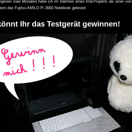
ngenen zwei Monaten habe ich im Rahmen eines trnd-Projekts als einer von 5
tern das Fujitsu AMILO Pi 3660 Notebook getestet.
könnt Ihr das Testgerät gewinnen!