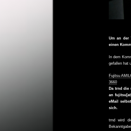
Um an der V
einen Komme
In dem Komm
gefallen hat
Fujitsu AMIL
3660
Da trnd die
an fujitsu[
eMail selb
sich.
trnd wird d
Bekanntgabe 