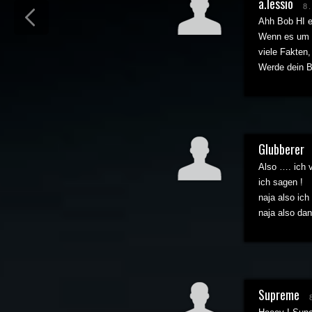
a.lessio
8
Ahh Bob HI er
Wenn es um di
viele Fakten,
Werde dein Bl
Glubberer
Also …. ich 
ich sagen !
naja also ich
naja also dan
Supreme