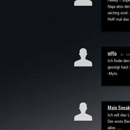
Heeey ! Supe
Naja also den
wichtig sind
Hoff mal das
mYlo
8. 
Ich finde den
gezeigt hast 
-Mylo.
Main.Sneak
Ich will das L
Der erste Ber
alles ….