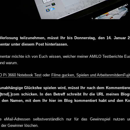
erlosung teilzunehmen, müsst Ihr bis Donnerstag, den 14. Januar 2
ntar unter diesem Post hinterlassen.
entar möchte ich von Euch wissen, welcher meiner AMILO Testberichte Eu
 und warum.
O Pi 3660 Notebook Test
oder
Filme gucken, Spielen und ArbeitenmitdemFuj
 unabhängige Glücksfee spielen wird, müsst Ihr nach dem Kommentiere
at]trnd[.]com schicken. In den Betreff schreibt Ihr die URL meines Blog
st den Namen, mit dem Ihr hier im Blog kommentiert habt und den K
ie eMail-Adressen selbstverständlich nur für das Gewinnspiel nutzen 
der Gewinner löschen.