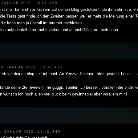
. JANUAR 2010
18:31 UHR
st mal, bin erst vor Kurzem auf deinen Blog gestoßen finde ihn sehr nice, ers
e Tests geht finde ich den Zweiten besser, weil er mehr die Meinung einer T
 die kann man ja überall im Internet nachlesen.
og aufjedenfall öfter mal checken und ja, viel Glück an mich haha.
8. JANUAR 2010
18:36 UHR
verfolge deinen blog seit ich nach Air Yeezys Release Infos gesucht habe ….
 fande deine 2te review (filme guggn, spielen …) besser , vorallem die bilder
n wünsch ich noch allen viel glück beim gewinnspiel aber vorallem mir !
8. JANUAR 2010
18:40 UHR