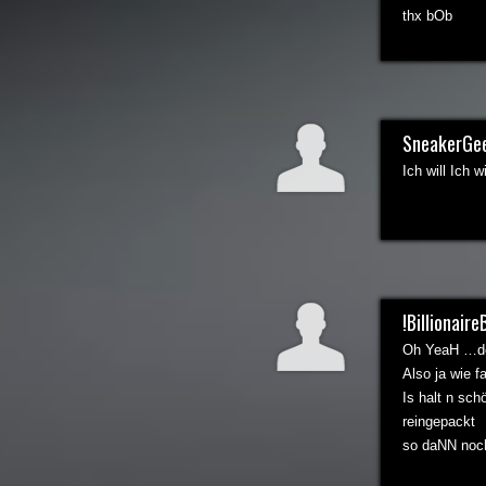
thx bOb
SneakerGe
Ich will Ich wi
!Billionaire
Oh YeaH …des
Also ja wie f
Is halt n sch
reingepackt
so daNN noch 