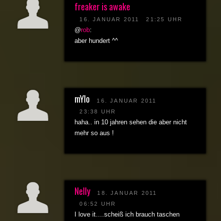
freaker is awake
16. JANUAR 2011
21:25 UHR
@
rob
:
aber hundert ^^
mYlo
16. JANUAR 2011
23:38 UHR
haha.. in 10 jahren sehen die aber nicht
mehr so aus !
Nelly
18. JANUAR 2011
06:52 UHR
I love it….scheiß ich brauch taschen