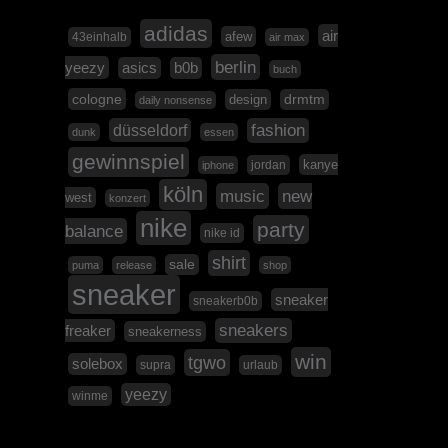
adidas
air
afew
43einhalb
air max
berlin
yeezy
asics
b0b
buch
cologne
design
drmtm
daily nonsense
düsseldorf
fashion
dunk
essen
gewinnspiel
kanye
jordan
iphone
köln
music
new
west
konzert
nike
party
balance
nike id
shirt
sale
puma
release
shop
sneaker
sneaker
sneakerb0b
sneakers
freaker
sneakerness
win
tgwo
solebox
supra
urlaub
yeezy
winme