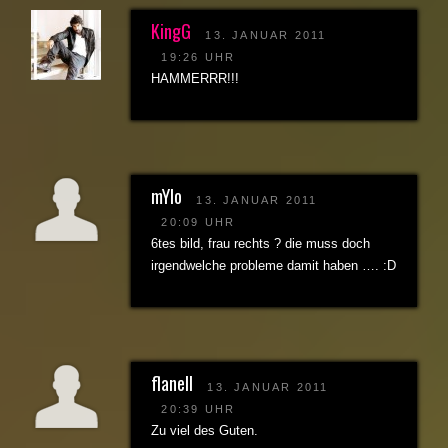
KingG
13. JANUAR 2011
19:26 UHR
HAMMERRR!!!
mYlo
13. JANUAR 2011
20:09 UHR
6tes bild, frau rechts ? die muss doch
irgendwelche probleme damit haben …. :D
flanell
13. JANUAR 2011
20:39 UHR
Zu viel des Guten.