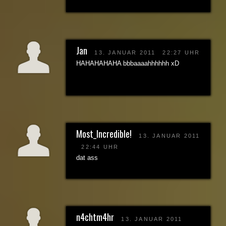
Jan
13. JANUAR 2011
22:27 UHR
HAHAHAHAHA bbbaaaahhhhhh xD
Most_Incredible!
13. JANUAR 2011
22:44 UHR
dat ass
n4chtm4hr
13. JANUAR 2011