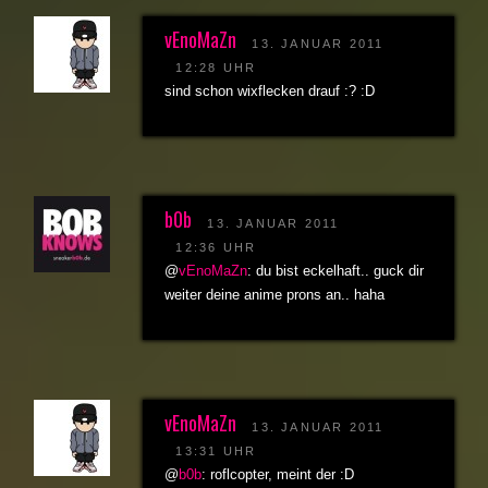
vEnoMaZn
13. JANUAR 2011
12:28 UHR
sind schon wixflecken drauf :? :D
b0b
13. JANUAR 2011
12:36 UHR
@
vEnoMaZn
: du bist eckelhaft.. guck dir
weiter deine anime prons an.. haha
vEnoMaZn
13. JANUAR 2011
13:31 UHR
@
b0b
: roflcopter, meint der :D