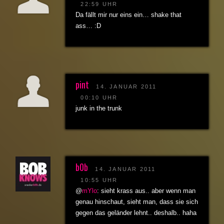
22:59 UHR
Da fällt mir nur eins ein… shake that
ass… :D
pint
14. JANUAR 2011
00:10 UHR
junk in the trunk
b0b
14. JANUAR 2011
10:55 UHR
@
mYlo
: sieht krass aus.. aber wenn man
genau hinschaut, sieht man, dass sie sich
gegen das geländer lehnt.. deshalb.. haha