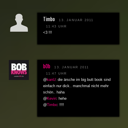
Timbo
13. JANUAR 2011
11:43 UHR
<3 !!!
b0b
13. JANUAR 2011
11:47 UHR
@
kanU
: die ärsche im big butt book sind
einfach nur dick.. manchmal nicht mehr
schön.. haha
@
Kevin
: hehe
@
Timbo
: !!!!