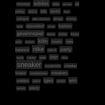
adidas
air
afew
43einhalb
air max
berlin
yeezy
asics
b0b
buch
cologne
design
drmtm
daily nonsense
düsseldorf
fashion
dunk
essen
gewinnspiel
kanye
jordan
iphone
köln
music
new
west
konzert
nike
party
balance
nike id
shirt
sale
puma
release
shop
sneaker
sneaker
sneakerb0b
sneakers
freaker
sneakerness
win
tgwo
solebox
supra
urlaub
yeezy
winme