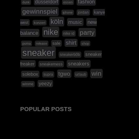
düsseldorf
fashion
dunk
essen
gewinnspiel
kanye
jordan
iphone
köln
music
new
west
konzert
nike
party
balance
nike id
shirt
sale
puma
release
shop
sneaker
sneaker
sneakerb0b
sneakers
freaker
sneakerness
win
tgwo
solebox
supra
urlaub
yeezy
winme
POPULAR POSTS