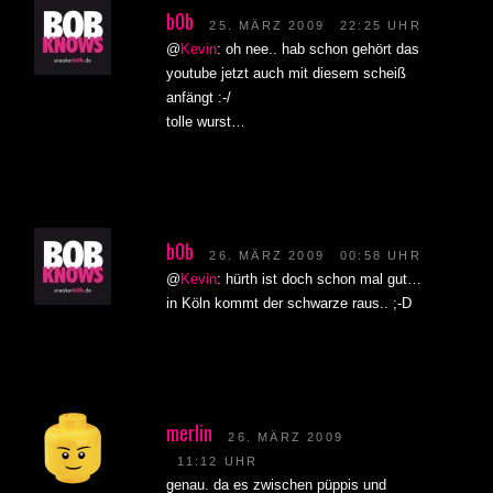
b0b
25. MÄRZ 2009
22:25 UHR
@
Kevin
: oh nee.. hab schon gehört das
youtube jetzt auch mit diesem scheiß
anfängt :-/
tolle wurst…
b0b
26. MÄRZ 2009
00:58 UHR
@
Kevin
: hürth ist doch schon mal gut…
in Köln kommt der schwarze raus.. ;-D
merlin
26. MÄRZ 2009
11:12 UHR
genau. da es zwischen püppis und