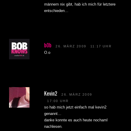
männern nix gibt, hab ich mich für letztere
entschieden…
b0b
26. MÄRZ 2009
11:17 UHR
O.o
Kevin2
26. MÄRZ 2009
17:00 UHR
so hab mich jetzt einfach mal kevin2
genannt…
danke konnte es auch heute nochaml
nachlesen.