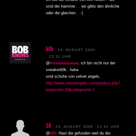
sind der hammer . . wo gibts den ähnliche
oder die gleichen . .:(
b0b
24. AUGUST 2009
22:31 UHR
@
lenaaaaaaaaaaa
: ich bin nicht nur der
sneakerb0b.. haha
sind schuhe von velvet angels..
http://www.velvetangels.com/product.php?
productid=10&categoryId=1
SK
24. AUGUST 2009
22:41 UHR
@
b0b
: Hast die gefunden weil du die