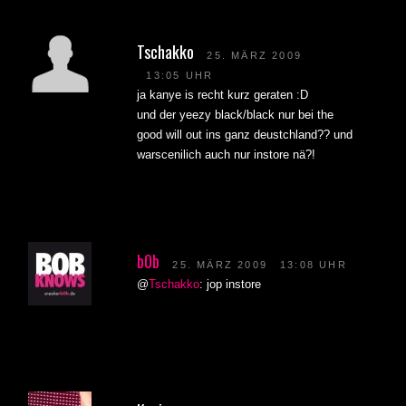
Tschakko
25. MÄRZ 2009
13:05 UHR
ja kanye is recht kurz geraten :D
und der yeezy black/black nur bei the
good will out ins ganz deustchland?? und
warscenilich auch nur instore nä?!
b0b
25. MÄRZ 2009
13:08 UHR
@
Tschakko
: jop instore