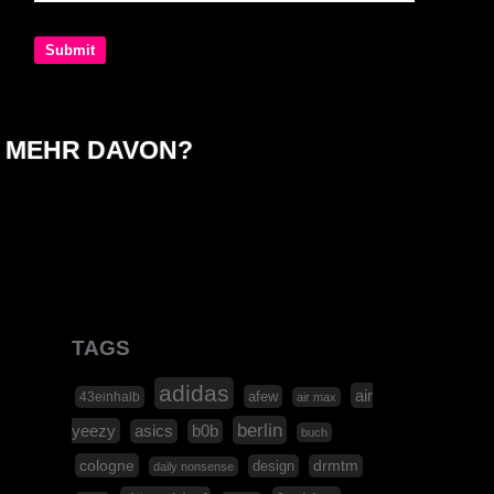
MEHR DAVON?
TAGS
adidas
air
afew
43einhalb
air max
berlin
yeezy
asics
b0b
buch
cologne
design
drmtm
daily nonsense