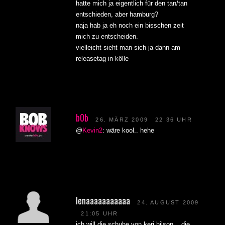
hatte mich ja eigentlich für den tan/tan
entschieden, aber hamburg?
naja hab ja eh noch ein bisschen zeit
mich zu entscheiden.
vielleicht sieht man sich ja dann am
releasetag in kölle
b0b
26. MÄRZ 2009
22:36 UHR
@
Kevin2
: wäre kool.. hehe
lenaaaaaaaaaaa
24. AUGUST 2009
21:05 UHR
ich will die schuhe von keri hilson . .die