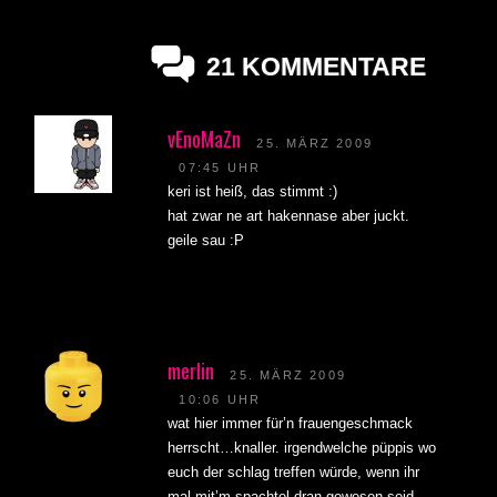
21 KOMMENTARE
vEnoMaZn
25. MÄRZ 2009
07:45 UHR
keri ist heiß, das stimmt :)
hat zwar ne art hakennase aber juckt.
geile sau :P
merlin
25. MÄRZ 2009
10:06 UHR
wat hier immer für’n frauengeschmack
herrscht…knaller. irgendwelche püppis wo
euch der schlag treffen würde, wenn ihr
mal mit’m spachtel dran gewesen seid…