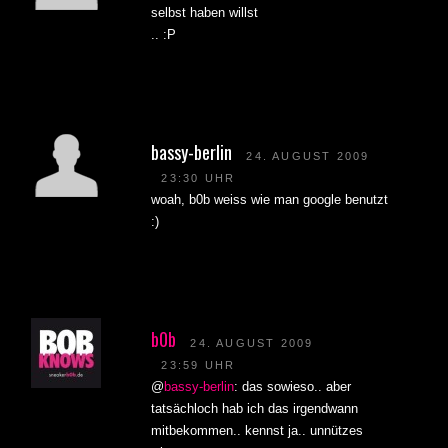
selbst haben willst
.. :P
bassy-berlin
24. AUGUST 2009
23:30 UHR
woah, b0b weiss wie man google benutzt
:)
b0b
24. AUGUST 2009
23:59 UHR
@
bassy-berlin
: das sowieso.. aber
tatsächloch hab ich das irgendwann
mitbekommen.. kennst ja.. unnützes