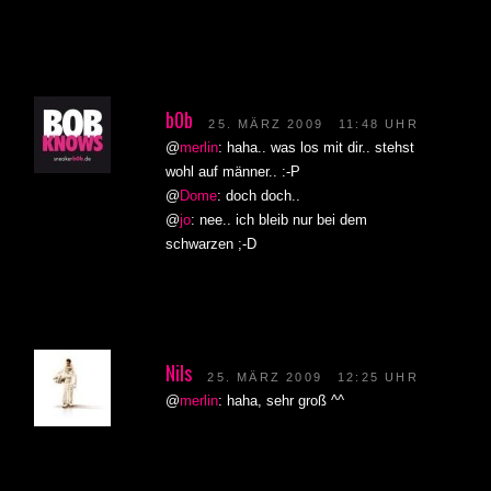
b0b
25. MÄRZ 2009
11:48 UHR
@
merlin
: haha.. was los mit dir.. stehst
wohl auf männer.. :-P
@
Dome
: doch doch..
@
jo
: nee.. ich bleib nur bei dem
schwarzen ;-D
Nils
25. MÄRZ 2009
12:25 UHR
@
merlin
: haha, sehr groß ^^