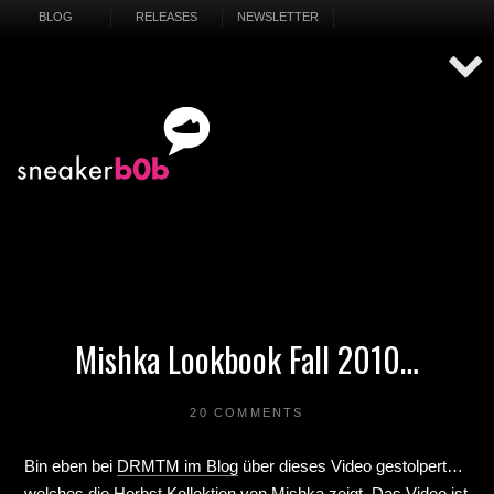
BLOG
RELEASES
NEWSLETTER
Mishka Lookbook Fall 2010…
20 COMMENTS
Bin eben bei
DRMTM im Blog
über dieses Video gestolpert…
welches die Herbst Kollektion von
Mishka
zeigt. Das Video ist