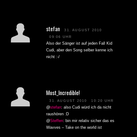
stefan
31. AUGUST 2010
09:06 UHR
Also der Sänger ist auf jeden Fall Kid
Cudi, aber den Song selber kenne ich
nicht :-/
Most_Incredible!
31. AUGUST 2010
10:20 UHR
@
stefan
: also Cudi würd ich da nicht
raushören :D
@
Steffen
: bin mir relativ sicher das es
Wavves – Take on the world ist