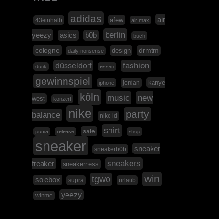
adidas
air
afew
43einhalb
air max
berlin
yeezy
asics
b0b
buch
cologne
design
drmtm
daily nonsense
düsseldorf
fashion
dunk
essen
gewinnspiel
kanye
jordan
iphone
köln
music
new
west
konzert
nike
party
balance
nike id
shirt
sale
puma
release
shop
sneaker
sneaker
sneakerb0b
sneakers
freaker
sneakerness
win
tgwo
solebox
supra
urlaub
yeezy
winme