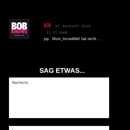
b0b
31. AUGUST 2010
11:37 UHR
jop.. Most_Incredible! hat recht….
SAG ETWAS...