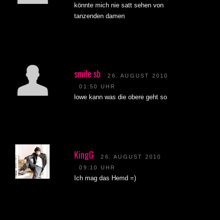
könnte mich nie satt sehen von
tanzenden damen
smile sb
26. AUGUST 2010
01:50 UHR
lowe kann was die obere geht so
KingG
26. AUGUST 2010
09:10 UHR
Ich mag das Hemd =)