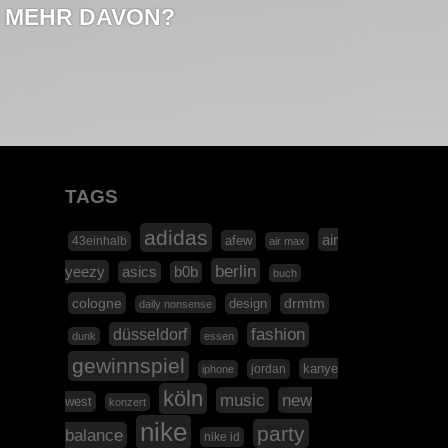
MEHR DAVON?
TAGS
adidas
air
afew
43einhalb
air max
berlin
yeezy
asics
b0b
buch
cologne
design
drmtm
daily nonsense
düsseldorf
fashion
dunk
essen
gewinnspiel
kanye
jordan
iphone
köln
music
new
west
konzert
nike
party
balance
nike id