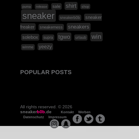
shirt
sale
puma
release
shop
sneaker
sneaker
sneakerb0b
sneakers
freaker
sneakerness
win
tgwo
solebox
supra
urlaub
yeezy
winme
POPULAR POSTS
All rights reserved. © 2026
sneaker
b0b
.de
Kontakt
Werben
Datenschutz
Impressum