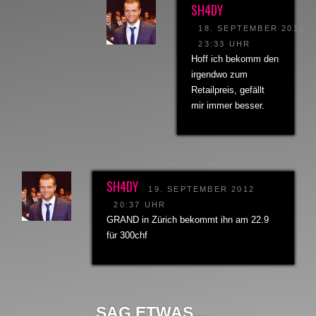
SH4DY
18. SEPTEMBER 2012
23:33 UHR
Hoff ich bekomm den
irgendwo zum
Retailpreis, gefällt
mir immer besser.
SH4DY
19. SEPTEMBER 2012
20:37 UHR
GRAND in Zürich bekommt ihn am 22.9
für 300chf
SAG ETWAS...