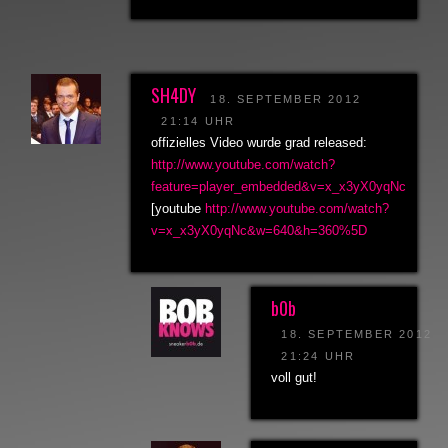
SH4DY
18. SEPTEMBER 2012
21:14 UHR
offizielles Video wurde grad released:
http://www.youtube.com/watch?
feature=player_embedded&v=x_x3yX0yqNc
[youtube
http://www.youtube.com/watch?
v=x_x3yX0yqNc&w=640&h=360%5D
b0b
18. SEPTEMBER 2012
21:24 UHR
voll gut!