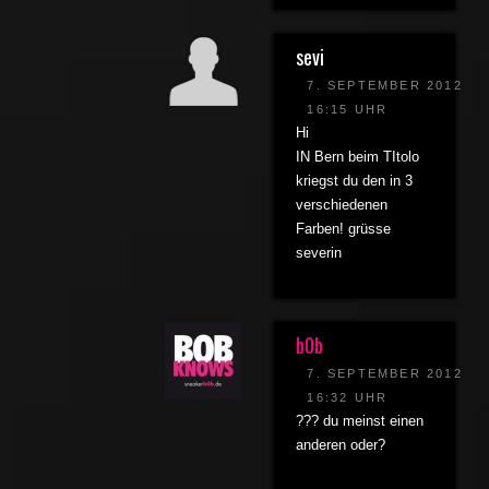
sevi
7. SEPTEMBER 2012
16:15 UHR
Hi
IN Bern beim TItolo
kriegst du den in 3
verschiedenen
Farben! grüsse
severin
b0b
7. SEPTEMBER 2012
16:32 UHR
??? du meinst einen
anderen oder?