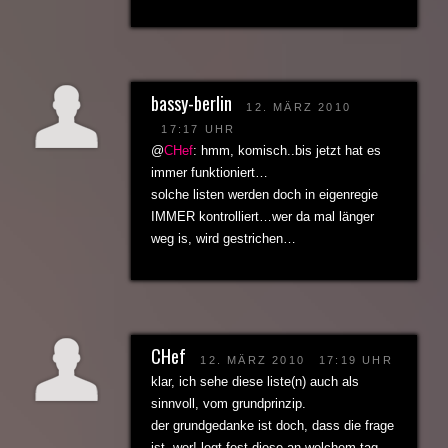
bassy-berlin
12. MÄRZ 2010
17:17 UHR
@
CHef
: hmm, komisch..bis jetzt hat es
immer funktioniert…
solche listen werden doch in eigenregie
IMMER kontrolliert…wer da mal länger
weg is, wird gestrichen…
CHef
12. MÄRZ 2010
17:19 UHR
klar, ich sehe diese liste(n) auch als
sinnvoll, vom grundprinzip.
der grundgedanke ist doch, dass die frage
ist, wer! legt fest diese an welchem tag