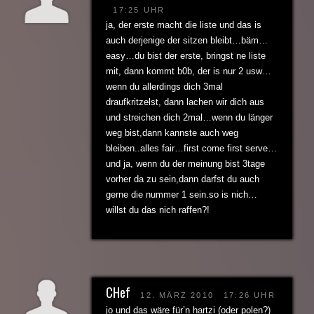
17:25 UHR
ja, der erste macht die liste und das is
auch derjenige der sitzen bleibt…bäm…
easy…du bist der erste, bringst ne liste
mit, dann kommt b0b, der is nur 2 usw…
wenn du allerdings dich 3mal
draufkritzelst, dann lachen wir dich aus
und streichen dich 2mal…wenn du länger
weg bist,dann kannste auch weg
bleiben..alles fair…first come first serve…
und ja, wenn du der meinung bist 3tage
vorher da zu sein,dann darfst du auch
gerne die nummer 1 sein.so is nich…
willst du das nich raffen?!
CHef
12. MÄRZ 2010
17:26 UHR
jo und das wäre für’n hartzi (oder polen?)