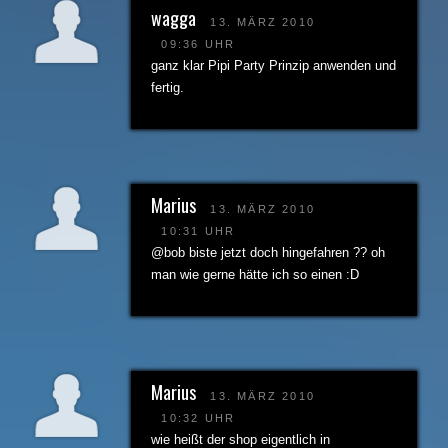
wagga
13. MÄRZ 2010
09:36 UHR
ganz klar Pipi Party Prinzip anwenden und
fertig.
Marius
13. MÄRZ 2010
10:31 UHR
@bob biste jetzt doch hingefahren ?? oh
man wie gerne hätte ich so einen :D
Marius
13. MÄRZ 2010
10:32 UHR
wie heißt der shop eigentlich in