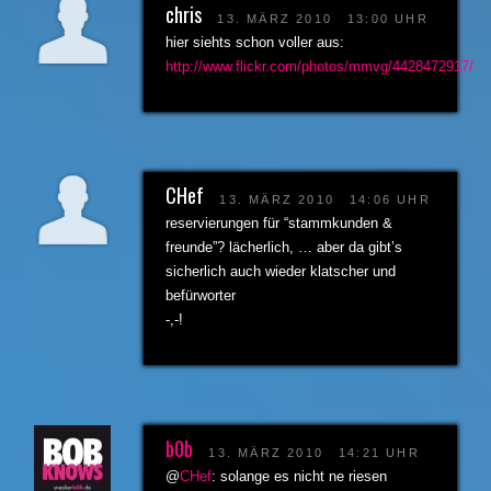
chris
13. MÄRZ 2010
13:00 UHR
hier siehts schon voller aus:
http://www.flickr.com/photos/mmvg/4428472917/
CHef
13. MÄRZ 2010
14:06 UHR
reservierungen für “stammkunden &
freunde”? lächerlich, … aber da gibt’s
sicherlich auch wieder klatscher und
befürworter
-,-!
b0b
13. MÄRZ 2010
14:21 UHR
@
CHef
: solange es nicht ne riesen