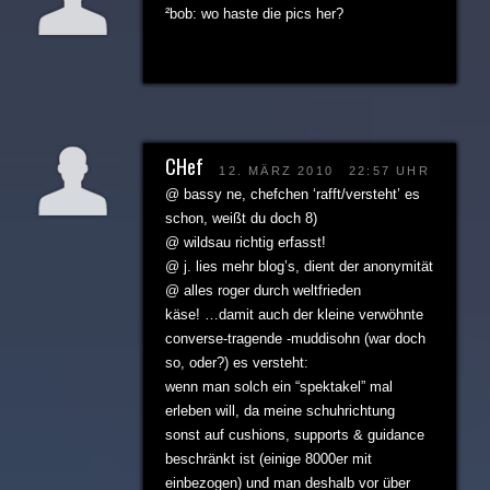
²bob: wo haste die pics her?
CHef
12. MÄRZ 2010
22:57 UHR
@ bassy ne, chefchen ‘rafft/versteht’ es
schon, weißt du doch 8)
@ wildsau richtig erfasst!
@ j. lies mehr blog’s, dient der anonymität
@ alles roger durch weltfrieden
käse! …damit auch der kleine verwöhnte
converse-tragende -muddisohn (war doch
so, oder?) es versteht:
wenn man solch ein “spektakel” mal
erleben will, da meine schuhrichtung
sonst auf cushions, supports & guidance
beschränkt ist (einige 8000er mit
einbezogen) und man deshalb vor über