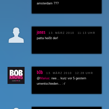
amsterdam ???
jones
13. MÄRZ 2010
11:13 UHR
patta heißt der!
b0b
13. MÄRZ 2010
12:28 UHR
@
Marius
: nee… kurz vor 5 gestern
umentschieden… :-/