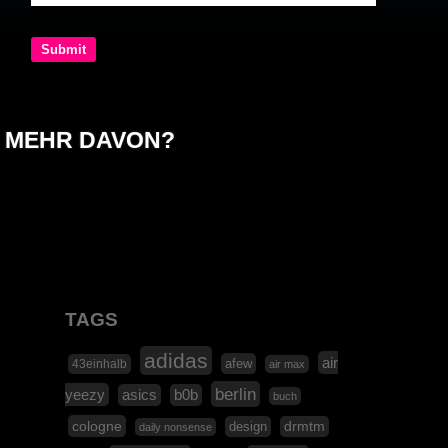
MEHR DAVON?
TAGS
adidas
air
afew
43einhalb
air max
berlin
yeezy
asics
b0b
buch
cologne
design
drmtm
daily nonsense