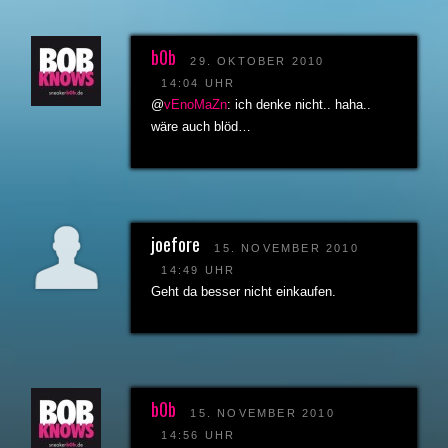
b0b
29. OKTOBER 2010
14:04 UHR
@
vEnoMaZn
: ich denke nicht.. haha..
wäre auch blöd…
joefore
15. NOVEMBER 2010
14:49 UHR
Geht da besser nicht einkaufen.
b0b
15. NOVEMBER 2010
14:56 UHR