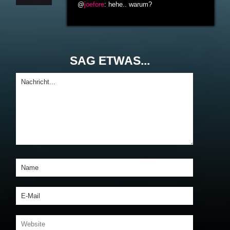
@
joefore
: hehe.. warum?
SAG ETWAS...