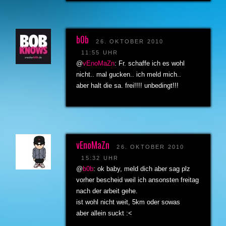
b0b
26. OKTOBER 2010
11:55 UHR
@
vEnoMaZn
: Fr. schaffe ich es wohl
nicht.. mal gucken.. ich meld mich..
aber halt die sa. frei!!!! unbedingt!!!
vEnoMaZn
26. OKTOBER 2010
15:32 UHR
@
b0b
: ok baby, meld dich aber sag plz
vorher bescheid weil ich ansonsten freitag
nach der arbeit gehe.
ist wohl nicht weit, 5km oder sowas
aber allein suckt :<