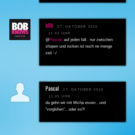
b0b
27. OKTOBER 2010
11:43 UHR
@
Pascal
: auf jeden fall.. nur zwischen
shopen und rocken ist noch ne menge
zeit :-/
Pascal
27. OKTOBER 2010
11:45 UHR
da gehn wir mit Micha essen…und
“vorglühen”…oder so?!