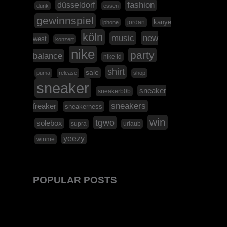
düsseldorf
fashion
dunk
essen
gewinnspiel
kanye
jordan
iphone
köln
music
new
west
konzert
nike
party
balance
nike id
shirt
sale
puma
release
shop
sneaker
sneaker
sneakerb0b
sneakers
freaker
sneakerness
win
tgwo
solebox
supra
urlaub
yeezy
winme
POPULAR POSTS