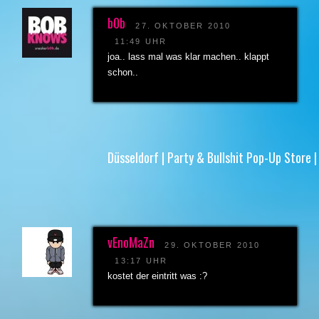
b0b
27. OKTOBER 2010
11:49 UHR
joa.. lass mal was klar machen.. klappt
schon..
Düsseldorf | Party & Bullshit Pop-Up Store |
vEnoMaZn
29. OKTOBER 2010
13:17 UHR
kostet der eintritt was :?