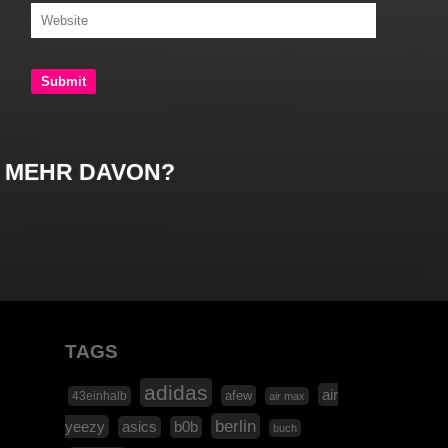
MEHR DAVON?
TAGS
adidas
air
afew
43einhalb
air max
berlin
yeezy
asics
b0b
buch