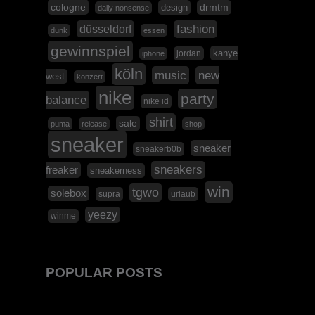
cologne
design
drmtm
daily nonsense
düsseldorf
fashion
dunk
essen
gewinnspiel
kanye
jordan
iphone
köln
music
new
west
konzert
nike
party
balance
nike id
shirt
sale
puma
release
shop
sneaker
sneaker
sneakerb0b
sneakers
freaker
sneakerness
win
tgwo
solebox
supra
urlaub
yeezy
winme
POPULAR POSTS