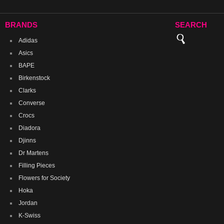
BRANDS
SEARCH
Adidas
Asics
BAPE
Birkenstock
Clarks
Converse
Crocs
Diadora
Djinns
Dr Martens
Filling Pieces
Flowers for Society
Hoka
Jordan
K-Swiss