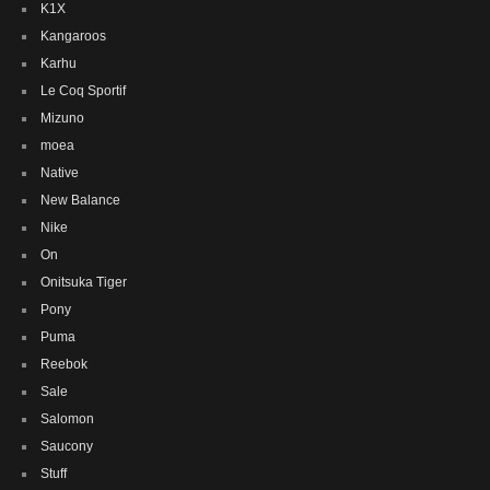
K1X
Kangaroos
Karhu
Le Coq Sportif
Mizuno
moea
Native
New Balance
Nike
On
Onitsuka Tiger
Pony
Puma
Reebok
Sale
Salomon
Saucony
Stuff