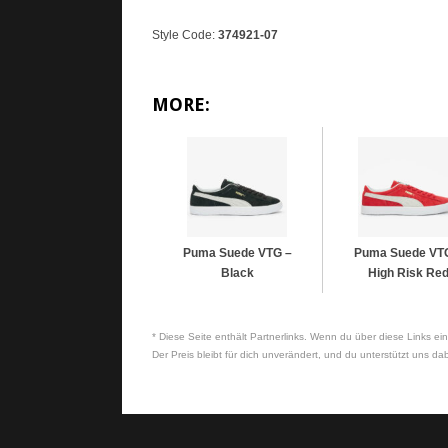
Style Code:
374921-07
MORE:
Puma Suede VTG –
Puma Suede VT
Black
High Risk Re
* Diese Seite enthält Partnerlinks. Wenn du über diese Links ein
Der Preis bleibt für dich unverändert, und du unterstützt uns dab