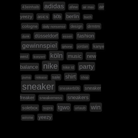
adidas
air
afew
43einhalb
air max
berlin
yeezy
asics
b0b
buch
cologne
design
drmtm
daily nonsense
düsseldorf
fashion
dunk
essen
gewinnspiel
kanye
jordan
iphone
köln
music
new
west
konzert
nike
party
balance
nike id
shirt
sale
puma
release
shop
sneaker
sneaker
sneakerb0b
sneakers
freaker
sneakerness
win
tgwo
solebox
supra
urlaub
yeezy
winme