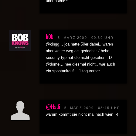
überrascht^^…
b0b
5. MÄRZ 2009
00:39 UHR
@kingg… joa hatte 50er dabei.. waren
aber weiter weg als gedacht :-/ hehe…
security-typ hat die nicht gesehen ;-D
@dome… nee diesmal nicht.. war auch
ein spontankauf… 1 tag vorher…
@Hadi
5. MÄRZ 2009
08:45 UHR
warum kommt sie nicht mal nach wien :-(