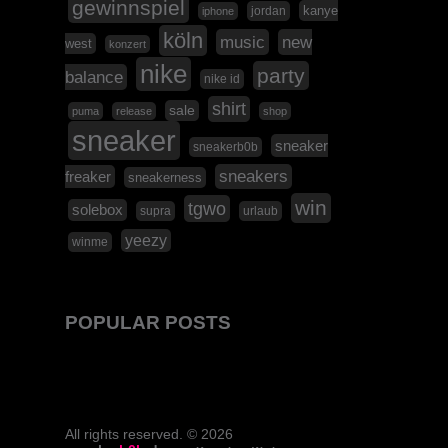
gewinnspiel
kanye
jordan
iphone
köln
music
new
west
konzert
nike
party
balance
nike id
shirt
sale
puma
release
shop
sneaker
sneaker
sneakerb0b
sneakers
freaker
sneakerness
win
tgwo
solebox
supra
urlaub
yeezy
winme
POPULAR POSTS
All rights reserved. © 2026