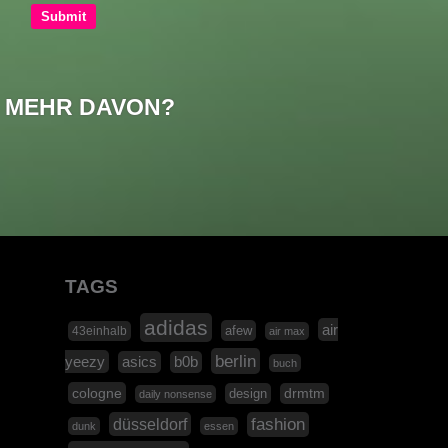
MEHR DAVON?
TAGS
adidas
air
afew
43einhalb
air max
berlin
yeezy
asics
b0b
buch
cologne
design
drmtm
daily nonsense
düsseldorf
fashion
dunk
essen