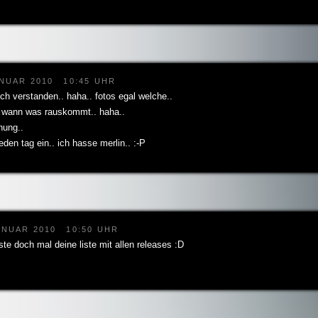
ANUAR 2010
10:45 UHR
sch verstanden.. haha.. fotos egal welche..
n wann was rauskommt.. haha..
nung..
jeden tag ein.. ich hasse merlin.. :-P
ANUAR 2010
10:50 UHR
ste doch mal deine liste mit allen releases :D