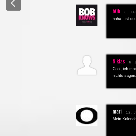
b0b
6. J
haha.. ist do
Niklas
6.
Cool, ich ma
nichts sagen
mari
12. 
Mein Kalender