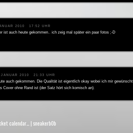
JANUAR 2010
17:52 UHR
er ist auch heute gekommen.. ich zeig mal später ein paar fotos ;-D
. JANUAR 2010
21:33 UHR
ute auch gekommen. Die Qualität ist eigentlich okay wobei ich mir gewünscht h
s Cover ohne Rand ist (der Satz hört sich komisch an).
cket calendar… | sneakerb0b