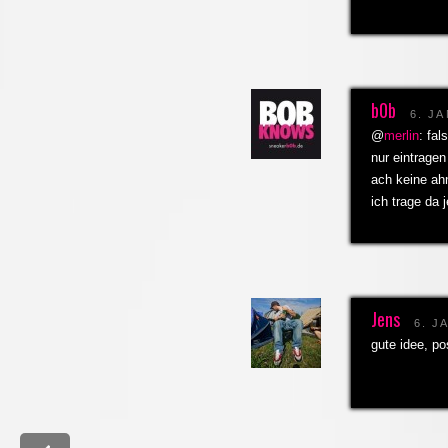
b0b
6. J
@
merlin
: fal
nur eintrage
ach keine ah
ich trage da 
Jens
6. J
gute idee, po