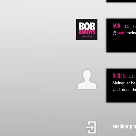
b0b
12. 
@
mari
: mein
Niklas
12
Meiner ist he
Und, dass da
sneaker po