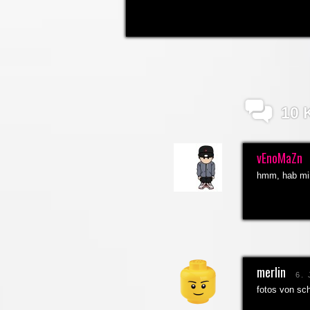
10
vEnoMaZn
hmm, hab mir 
merlin
6.
fotos von sc