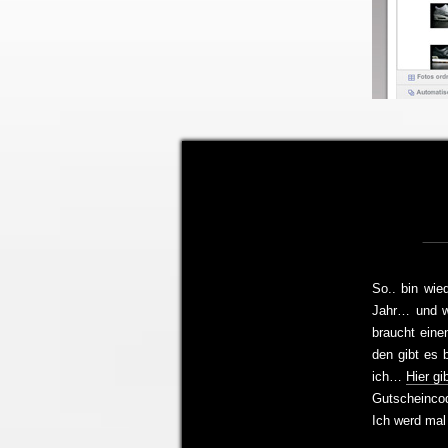
So.. bin wie
Jahr… und we
braucht eine
den gibt es 
ich…
Hier gi
Gutscheinco
Ich werd mal