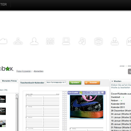
TTER
EAKER
FASHION
MY LIFE
WIN
INTERNET
MUSIC
DESIGN
HIGHTECH
FU