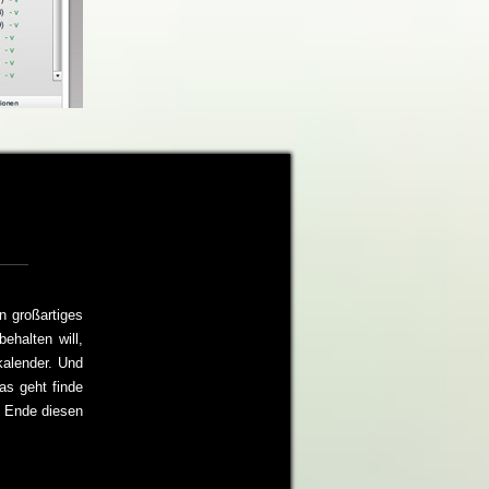
n großartiges
ehalten will,
kalender. Und
s geht finde
m Ende diesen