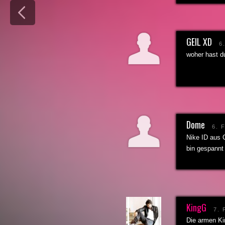
GEIL XD
6
woher hast du
Dome
6. 
Nike ID aus
bin gespannt
KingG
7.
Die armen Ki