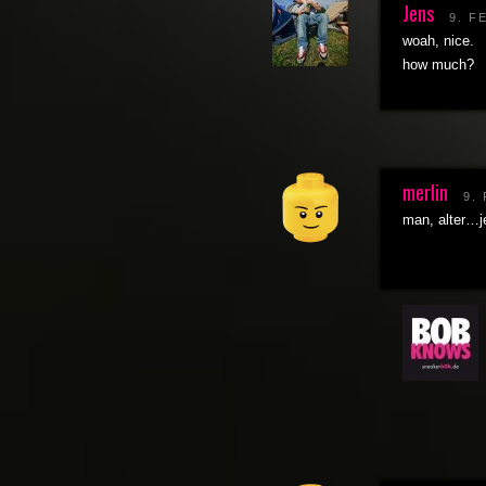
Jens
9. F
woah, nice.
how much?
merlin
9.
man, alter…je