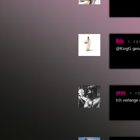
Nils
7. F
@KingG genau
yoyo
7. F
Ich verlange