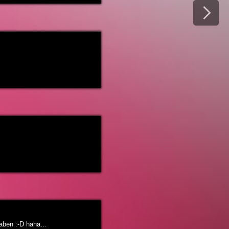
 haben :-D haha…