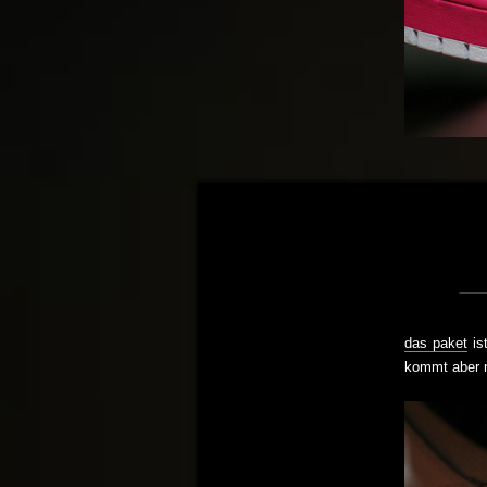
das paket
is
kommt aber n