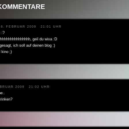
 KOMMENTARE
6. FEBRUAR 2009
21:01 UHR
 :?
hhhhhhhhhhhhhh, geil du wixa :D
esagt, ich soll auf deinen blog :)
 kino ;)
EBRUAR 2009
21:02 UHR
e..
rinken?