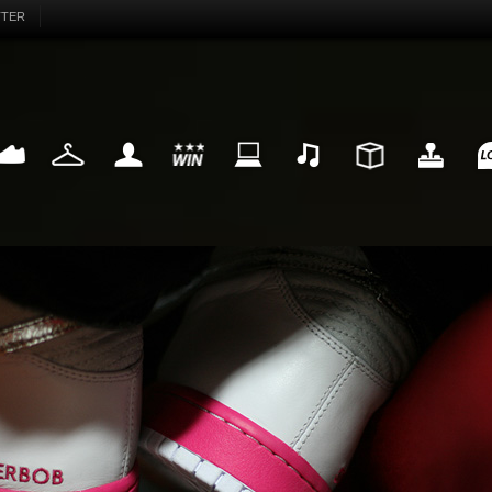
TTER
EAKER
FASHION
MY LIFE
WIN
INTERNET
MUSIC
DESIGN
HIGHTECH
FU