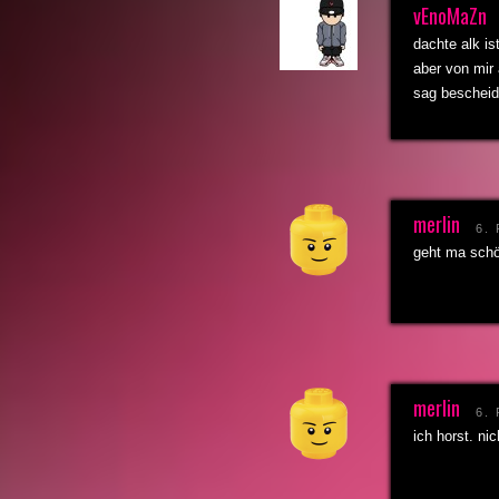
vEnoMaZn
dachte alk is
aber von mir 
sag bescheid
merlin
6.
geht ma schö
merlin
6.
ich horst. n