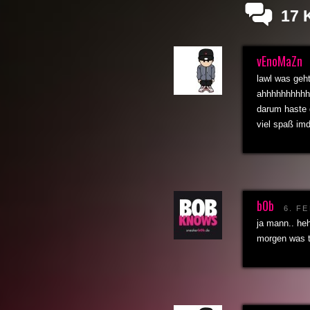
17
vEnoMaZn
lawl was geht
ahhhhhhhhhhh
darum haste g
viel spaß imd
b0b
6. F
ja mann.. heh
morgen was t