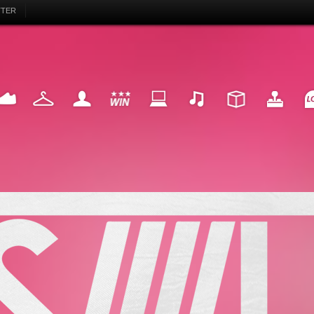
TTER
EAKER
FASHION
MY LIFE
WIN
INTERNET
MUSIC
DESIGN
HIGHTECH
FU