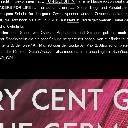
h nicht mitbekommen hat…
TURNSCHUH.TV
hat eine klasse Aktion gestart
AKERS FOR LIFE
hat Turnschuh.tv ein paar Shops, Blogs und Persönlichke
t ein paar Schuhe für den guten Zweck spenden würden. Zusammengekomm
r, die jetzt noch bis zum 25.3.2015 auf
klekt.in
versteigert werden. Dabei ge
che Krebshilfe.
ellern und Shops wie Overkill, Asphaltgold und Solebox gab es auch 
der
Sneakyberlin
die ein paar Schuhe beigesteuert haben.
Von mir
findet ihr
er z.B. der Size? Air Max 93 oder der Scuba Air Max 1. Also schön biet
acht das für einen Guten Zweck… also muss es nicht unbedingt ein Schnäpp
GO, GO
!