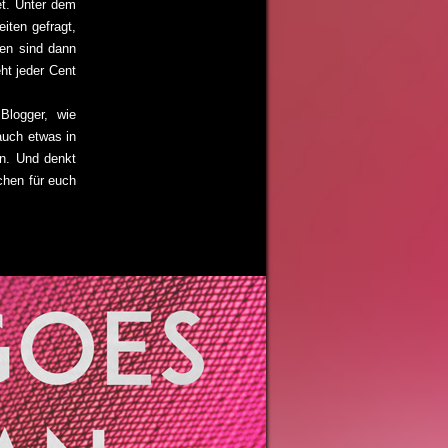
et. Unter dem
iten gefragt,
en sind dann
ht jeder Cent
Blogger, wie
 auch etwas in
en. Und denkt
chen für euch