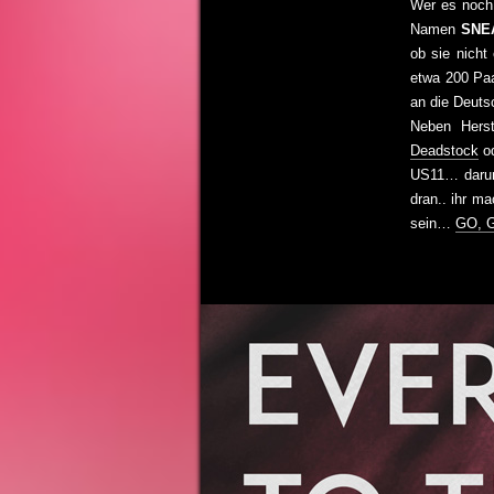
Wer es noc
Namen
SNE
ob sie nich
etwa 200 Paa
an die Deuts
Neben Herst
Deadstock
o
US11… darunt
dran.. ihr m
sein…
GO, 