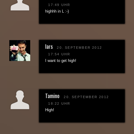
17:49 UHR
highhh in L :-)
lars
20. SEPTEMBER 2012
17:54 UHR
I want to get high!
Tamino
20. SEPTEMBER 2012
18:22 UHR
High!