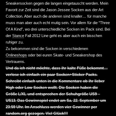
Sneakersocken gegen die langen eingetauscht werden. Mein
Favorit zur Zeit sind die Jason Jessee Socken aus der Art
Collection. Aber auch die anderen sind knaller… für manche
muss man aber auch echt mutig sein. Vor allem für die “Three
Of A Kind”, wo drei unterschiedliche Socken im Pack sind. Bei
der
Stance
Fall 2012 Line geht es aber auch ein bisschen
ruhiger zu.
Zu bekommen sind die Socken in verschiedenen
Onlineshops
oder bei euren Skate- und Sneakershop des
Vertrauens.
Und da ich nicht möchte, dass ihr kalte Füße bekommt…
verlose ich einfach ein paar Socken+Sticker Packs.
Schreibt einfach unten in die Kommentare ob ihr lieber
High oder Low Socken wollt. Die Socken haben die
Größe L/XL und entsprechen der Schuhgröße US9 –
US13. Das Gewinnspiel endet am Sa. 22. September um
23:59 Uhr. Im Anschluss werden vier Gewinner per
random.org gezogen. Viel Glück!!!