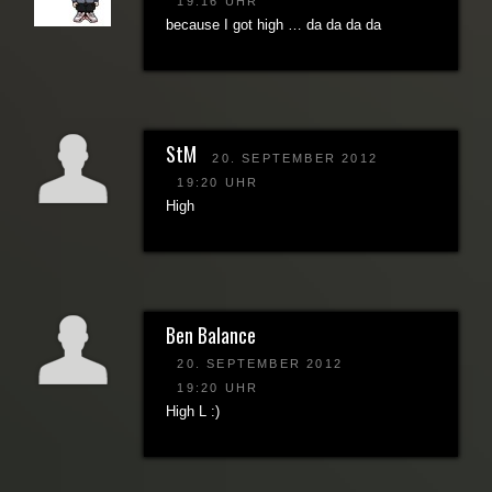
19:16 UHR
because I got high … da da da da
StM
20. SEPTEMBER 2012
19:20 UHR
High
Ben Balance
20. SEPTEMBER 2012
19:20 UHR
High L :)