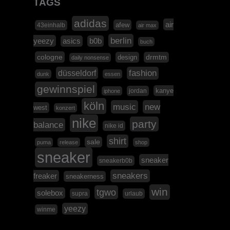
TAGS
adidas
air
afew
43einhalb
air max
berlin
yeezy
asics
b0b
buch
cologne
design
drmtm
daily nonsense
düsseldorf
fashion
dunk
essen
gewinnspiel
kanye
jordan
iphone
köln
music
new
west
konzert
nike
party
balance
nike id
shirt
sale
puma
release
shop
sneaker
sneaker
sneakerb0b
sneakers
freaker
sneakerness
win
tgwo
solebox
supra
urlaub
yeezy
winme