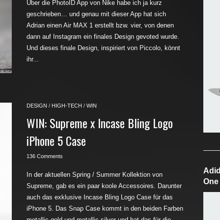
Über die PhotoID App von Nike habe ich ja kurz
geschrieben… und genau mit dieser App hat sich
Adrian einen Air MAX 1 erstellt bzw. vier, von denen
dann auf Instagram ein finales Design gevoted wurde.
Und dieses finale Design, inspiriert von Piccolo, könnt
ihr...
DESIGN
/
HIGH-TECH
/
WIN
WIN: Supreme x Incase Bling Logo
iPhone 5 Case
136 Comments
Adid
In der aktuellen Spring / Summer Kollektion von
One
Supreme, gab es ein paar koole Accessoires. Darunter
auch das exklusive Incase Bling Logo Case für das
iPhone 5. Das Snap Case kommt in den beiden Farben
metallic gold und metallic silver und hat das für die...