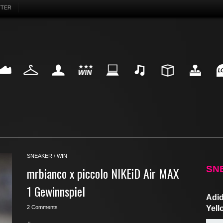
TTER
EAKER
FASHION
MY LIFE
WIN
INTERNET
MUSIC
DESIGN
HIGHTECH
FU
SNEAKER
/
WIN
SN
mrbianco x piccolo NIKEiD Air MAX
1 Gewinnspiel
Adid
2 Comments
Yell