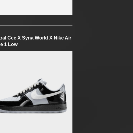
ral Cee X Syna World X Nike Air
e 1 Low