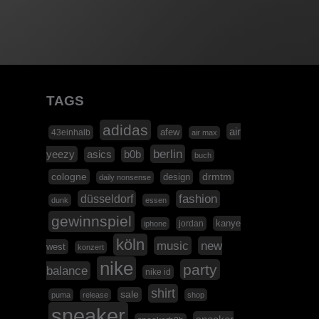
TAGS
adidas
air
afew
43einhalb
air max
berlin
yeezy
asics
b0b
buch
cologne
design
drmtm
daily nonsense
düsseldorf
fashion
dunk
essen
gewinnspiel
kanye
jordan
iphone
köln
music
new
west
konzert
nike
party
balance
nike id
shirt
sale
puma
release
shop
sneaker