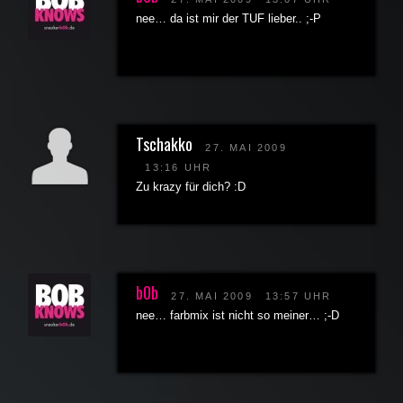
nee… da ist mir der TUF lieber.. ;-P
Tschakko
27. MAI 2009
13:16 UHR
Zu krazy für dich? :D
b0b
27. MAI 2009
13:57 UHR
nee… farbmix ist nicht so meiner… ;-D