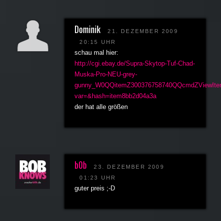
Dominik
21. DEZEMBER 2009
20:15 UHR
schau mal hier:
http://cgi.ebay.de/Supra-Skytop-Tuf-Chad-
Muska-Pro-NEU-grey-
gunny_W0QQitemZ300376758740QQcmdZViewItem
var=&hash=item8bb2d04a3a
der hat alle größen
b0b
23. DEZEMBER 2009
01:23 UHR
guter preis ;-D