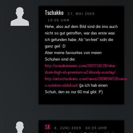
Tschakko
27. MAI 2009
19:05 UHR
Hehe, also auf dem Bild sind die imo auch
nicht so gut getroffen, war das erste was
ich gefunden habe. Ab “on-feet” sidn die
ganz geil :D
Aber meine favourites von meien
Schuhen sind die:
http://sneakernews.com/2007/10/15/nike-
dunk-high-sb-premium-u2-bloody-sunday/
http://artschoolvets.com/news/2009/04/23/vans-
x-solebox-oldskool/
(ja ich hab einen
Schuh, den es nur 60 mal gibt :P)
SK
6. JUNI 2009
04:35 UHR