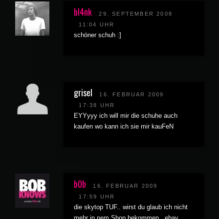
bl4nk
29. SEPTEMBER 2008
11:04 UHR
schöner schuh :]
grisel
16. FEBRUAR 2009
17:38 UHR
EYYyyy ich will mir die schuhe auch
kaufen wo kann ich sie mir kauFeN
b0b
16. FEBRUAR 2009
17:59 UHR
die skytop TUF.. wirst du glaub ich nicht
mehr in nem Shop bekommen.. ebay