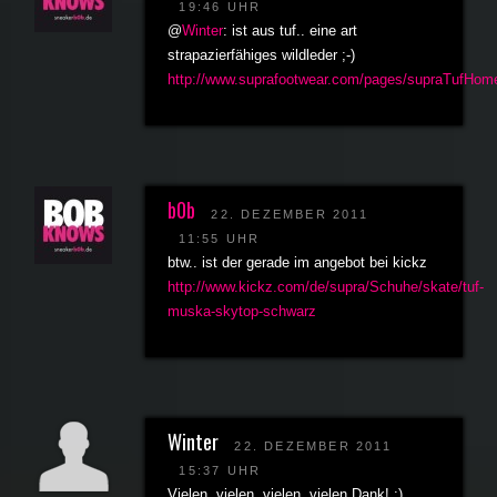
19:46 UHR
@
Winter
: ist aus tuf.. eine art
strapazierfähiges wildleder ;-)
http://www.suprafootwear.com/pages/supraTufHom
b0b
22. DEZEMBER 2011
11:55 UHR
btw.. ist der gerade im angebot bei kickz
http://www.kickz.com/de/supra/Schuhe/skate/tuf-
muska-skytop-schwarz
Winter
22. DEZEMBER 2011
15:37 UHR
Vielen, vielen, vielen, vielen Dank! :)