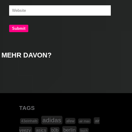
MEHR DAVON?
TAGS
adidas
air
afew
43einhalb
air max
berlin
yeezy
asics
b0b
buch