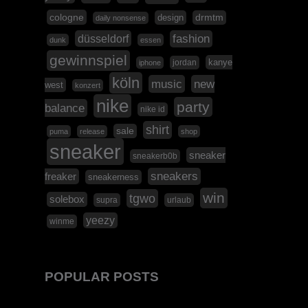
cologne
design
drmtm
daily nonsense
düsseldorf
fashion
dunk
essen
gewinnspiel
kanye
jordan
iphone
köln
music
new
west
konzert
nike
party
balance
nike id
shirt
sale
puma
release
shop
sneaker
sneaker
sneakerb0b
sneakers
freaker
sneakerness
win
tgwo
solebox
supra
urlaub
yeezy
winme
POPULAR POSTS