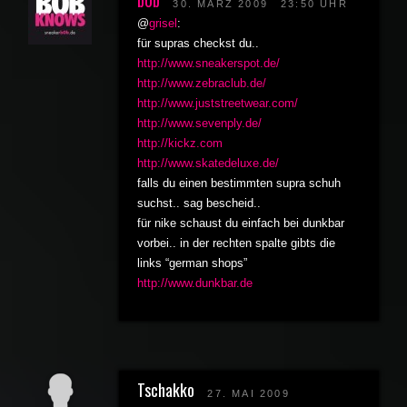
30. MÄRZ 2009
23:50 UHR
@
grisel
:
für supras checkst du..
http://www.sneakerspot.de/
http://www.zebraclub.de/
http://www.juststreetwear.com/
http://www.sevenply.de/
http://kickz.com
http://www.skatedeluxe.de/
falls du einen bestimmten supra schuh
suchst.. sag bescheid..
für nike schaust du einfach bei dunkbar
vorbei.. in der rechten spalte gibts die
links “german shops”
http://www.dunkbar.de
Tschakko
27. MAI 2009