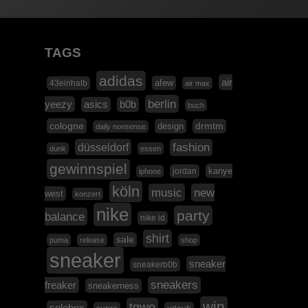
TAGS
adidas
air
afew
43einhalb
air max
berlin
yeezy
asics
b0b
buch
cologne
design
drmtm
daily nonsense
düsseldorf
fashion
dunk
essen
gewinnspiel
kanye
jordan
iphone
köln
music
new
west
konzert
nike
party
balance
nike id
shirt
sale
puma
release
shop
sneaker
sneaker
sneakerb0b
sneakers
freaker
sneakerness
win
tgwo