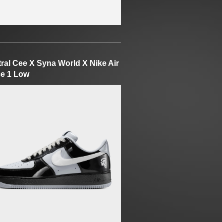
ral Cee X Syna World X Nike Air
e 1 Low