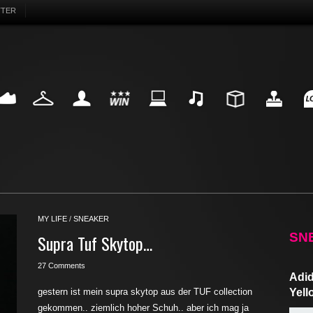
TTER
EAKER
FASHION
MY LIFE
WIN
INTERNET
MUSIC
DESIGN
HIGHTECH
FU
MY LIFE
/
SNEAKER
SN
Supra Tuf Skytop…
27 Comments
Adid
gestern ist mein supra skytop aus der TUF collection
Yell
gekommen.. ziemlich hoher Schuh.. aber ich mag ja