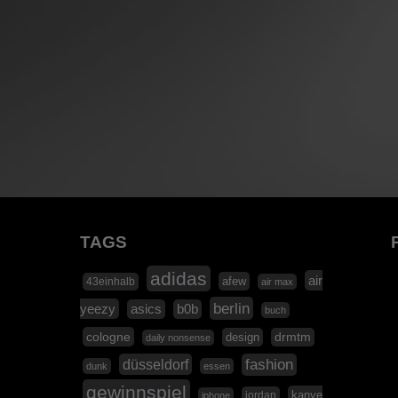
TAGS
adidas
air
afew
43einhalb
air max
berlin
yeezy
asics
b0b
buch
cologne
design
drmtm
daily nonsense
düsseldorf
fashion
dunk
essen
gewinnspiel
kanye
jordan
iphone