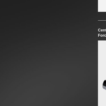
Cent
Forc