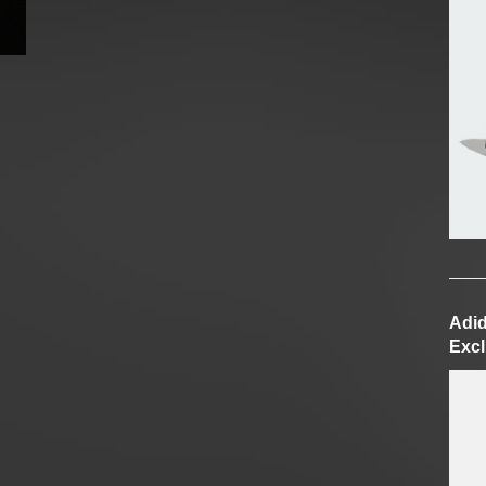
Adid
Excl