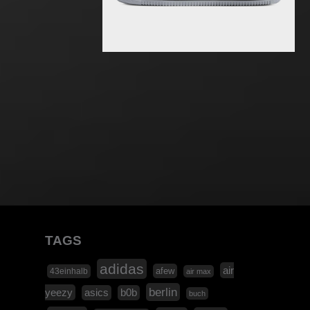
TAGS
adidas
air
afew
43einhalb
air max
berlin
yeezy
asics
b0b
buch