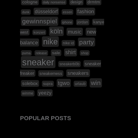
cologne
design
drmtm
daily nonsense
düsseldorf
fashion
dunk
essen
gewinnspiel
kanye
jordan
iphone
köln
music
new
west
konzert
nike
party
balance
nike id
shirt
sale
puma
release
shop
sneaker
sneaker
sneakerb0b
sneakers
freaker
sneakerness
win
tgwo
solebox
supra
urlaub
yeezy
winme
POPULAR POSTS