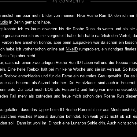
49 COMMENTS
n endlich ein paar mehr Bilder von meinem
Nike Roshe Run ID
, den ich mir 
tudio
in Berlin gemacht habe.
agt konnte ich es kaum erwarten bis die Roshe Runs da waren und als si
ie genauso wie ich es mir vorgestellt habe. Ich hatte natürlich den Vorteil, d
e Farben live ansehen konnte, aber beim auspacken war da schon ein biss
lich habe ich vorher schon online auf
NikeID
rumprobiert, ein richtiges finale
erlin Trip aber nicht.
ur, dass ich einen zweifarbigen Roshe Run ID haben will und die Toebox mus
sein. Eine helle Toebox hält bei mir keine Woche und sie ist versaut. So habe
e Toebox entschieden und für die Ferse ein neutrales Grau gewählt. Da es k
ste das Feuerrot als Akzentfarbe her. Die Ersatzlaces sind auch in Feuerrot
erimente. Zu Letzt noch BOB als Fersen-ID und fertig war mein sneakerb
 jeden Fall mehr als zufrieden und freue mich schon den Roshe Run dies
 aufgefallen, dass das Upper beim ID Roshe Run nicht nur aus Mesh besteht,
ätzliches weiches Material darunter befindet. Ich weiß jetzt nicht ob ich e
nden soll. Dann ist wohl im ID noch eine Lunarlon Sohle drin. Auch nicht sch