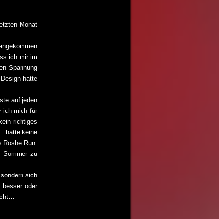
letzten Monat
e angekommen
ass ich mir im
chen Spannung
s Design hatte
ste auf jeden
 ich mich für
ein richtiges
… hatte keine
0b Roshe Run.
en Sommer zu
 sondern sich
s besser oder
lecht…