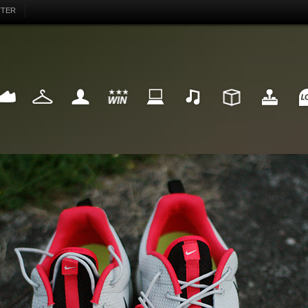
TTER
EAKER
FASHION
MY LIFE
WIN
INTERNET
MUSIC
DESIGN
HIGHTECH
FU