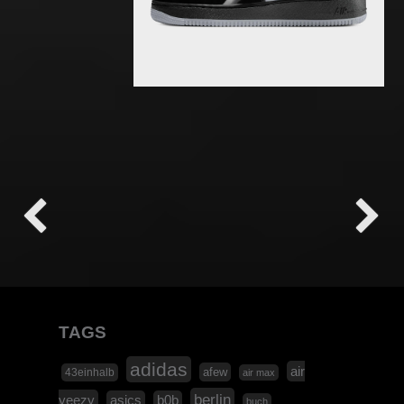
W
X
TAGS
adidas
air
afew
43einhalb
air max
berlin
yeezy
asics
b0b
buch