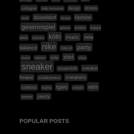
cologne
design
drmtm
daily nonsense
düsseldorf
fashion
dunk
essen
gewinnspiel
kanye
jordan
iphone
köln
music
new
west
konzert
nike
party
balance
nike id
shirt
sale
puma
release
shop
sneaker
sneaker
sneakerb0b
sneakers
freaker
sneakerness
win
tgwo
solebox
supra
urlaub
yeezy
winme
POPULAR POSTS