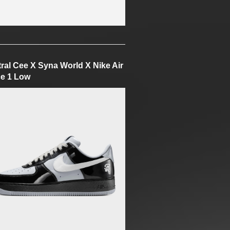
ral Cee X Syna World X Nike Air
e 1 Low