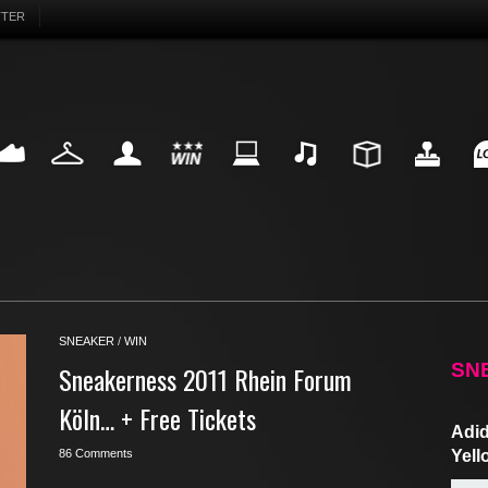
TTER
EAKER
FASHION
MY LIFE
WIN
INTERNET
MUSIC
DESIGN
HIGHTECH
FU
SNEAKER
/
WIN
SN
Sneakerness 2011 Rhein Forum
Köln… + Free Tickets
Adid
86 Comments
Yell